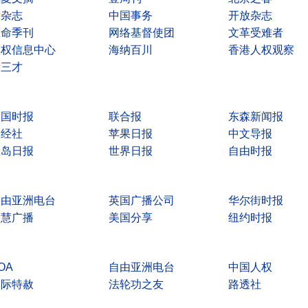
看杂志
中国事务
开放杂志
生命季刊
网络基督使团
文革受难者
人权信息中心
海纳百川
香港人权观察
新三才
中国时报
联合报
东森新闻报
中经社
苹果日报
中文导报
星岛日报
世界日报
自由时报
自由亚洲电台
英国广播公司
华尔街时报
明慧广播
美国分享
纽约时报
OA
自由亚洲电台
中国人权
国际特赦
法轮功之友
路透社