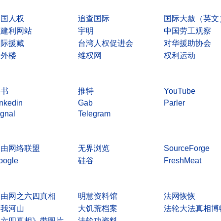
中国人权
追查国际
国际大赦（英文
杨建利网站
宇明
中国劳工观察
国际援藏
台湾人权促进会
对华援助协会
墙外楼
维权网
权利运动
脸书
推特
YouTube
inkedin
Gab
Parler
ignal
Telegram
自由网络联盟
无界浏览
SourceForge
oogle
硅谷
FreshMeat
自
由网之六
四真相
明慧资料馆
法网恢恢
还我河山
大饥荒档案
法轮大法真相博
《六
四真相》带图片
法轮
功资料