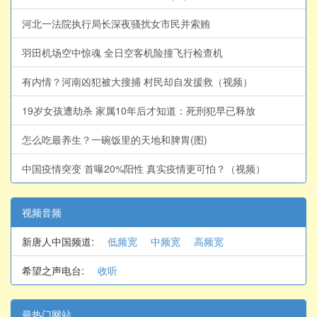
河北一法院执行局长深夜骚扰女市民并索贿
羽田机场空中惊魂 全日空客机险撞飞行检查机
有内情？河南凶犯被大搜捕 村民却自发援救（视频）
19岁女孩遭劫杀 家属10年后才知道：死刑犯早已释放
怎么吃最养生？一碗饭里的天地和脾胃(图)
中国疫情突变 首曝20%阳性 真实疫情更可怕？（视频）
视频音频
新唐人中国频道:
低频宽
中频宽
高频宽
希望之声电台:
收听
最热门网站