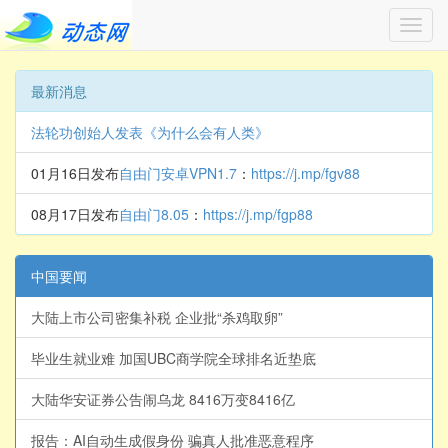
Toggl
navig
最新消息
法轮功创始人发表《为什么会有人类》
01月16日发布
自由门安卓VPN1.7
：
https://j.mp/fgv88
08月17日发布
自由门8.05
：
https://j.mp/fgp88
中国要闻
大陆上市公司密集补税 企业批“杀鸡取卵”
毕业生就业难 加国UBC商学院全球排名近垫底
大陆华安证券公告闹乌龙 8416万变8416亿
报告：AI自动生成假身份 骗真人批准恶意程序