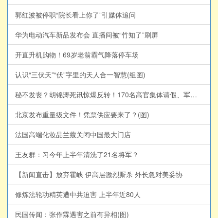
郭红波被停职“院长看上你了”引媒体追问
华为电动汽车新品发布会 直播间被“竹知了”刷屏
开直升机购物！69岁老翁霸气降落停车场
认识“三伏天”“伏”字里的天人合一智慧(组图)
秘不发丧？胡锦涛死讯惊爆反转！170名高官集体请假、军队瘫痪，习近平还掌控得住吗？
北京发布重量级文件！凭票供应要来了？(图)
法国高端化妆品兰蔻关闭中国最大门店
王友群：习今年上半年清洗了21名将军？
【新闻直击】放弃霍峡 伊高层激烈厮杀 外长急对美妥协
修炼法轮功精英遭中共迫害 上半年近80人
民国传闻：张作霖遇害之前有异相(图)