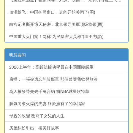
血泪纷飞：中国护照窗口，真的开始关闭了(图)
白宫记者撕开惊天秘密：北京领导美军顶级将领(图)
中国重大灭门案！网称“为民除害大英雄”(组图/视频)
明慧要闻
2026上半年：高齡法輪功學員在中國面臨嚴重
廣播：一張被遺忘的診斷單 那個曾讓我欲哭無淚
爲人權發聲失去千萬合約 前NBA球星坎特華
脾氣向來火爆的夫妻 終於擁有了的幸福家
母親的改變 改寫了女兒的人生
房屋糾紛引出一樁美好故事