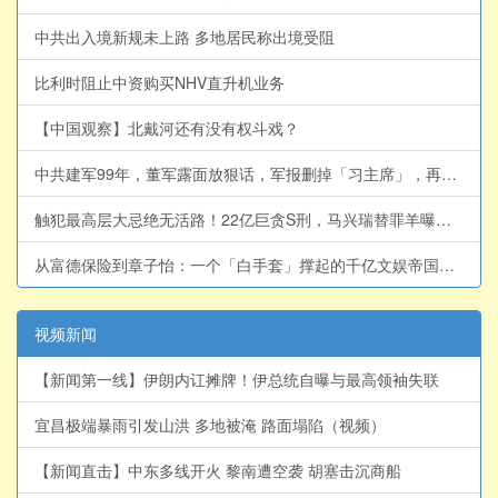
中共出入境新规未上路 多地居民称出境受阻
比利时阻止中资购买NHV直升机业务
【中国观察】北戴河还有没有权斗戏？
中共建军99年，董军露面放狠话，军报删掉「习主席」，再透习军权弱化
触犯最高层大忌绝无活路！22亿巨贪S刑，马兴瑞替罪羊曝光！揭开中共官场「10亿生死线」的政治密码！
从富德保险到章子怡：一个「白手套」撑起的千亿文娱帝国，习远平的提线木偶游戏！
视频新闻
【新闻第一线】伊朗内讧摊牌！伊总统自曝与最高领袖失联
宜昌极端暴雨引发山洪 多地被淹 路面塌陷（视频）
【新闻直击】中东多线开火 黎南遭空袭 胡塞击沉商船