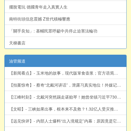
擺脫電玩 德國青年走入真實人生
南特街頭信息震撼 Z世代積極響應
「關乎良知」: 基輔民眾呼籲中共停止迫害法輪功
天梯書店
油管频道
【新闻看点】- 玉米地的故事，现代版箪食壶浆；官方语焉不详，网传灭门案真相；灭门案四大细节，这比命案更重要【新闻看点 李沐阳8.5】#新闻看点 #李沐阳
【拍案惊奇】- 蔡奇“北戴河讲话”，泄露习真实地位！外媒记者揭露北戴河特权！出入境新规还未正式上路，各地已经感受到戾气｜大宇拍案惊奇 live！08.05.2026
【江峰时刻】- 北戴河突然踢走谌贻琴！她曾坐镇习近平730票全票大会、捧出贵州脱贫神话；两人的隐秘政治联姻为何突然到头？【江峰视界20260805第454期】#中国时局
【文昭】- 三峡如果出事，根本来不及救？1.32亿人受灾推演，揭开大坝真正的风险（文昭谈古论今1734期）
【远见快评】- 内部人士爆料“出入境规定”内幕：原因竟是它？官媒入场，华为发酵；伊朗猖狂宣布研发核武！| 靖远开讲 | 唐靖远 | 2026.08.05 #中共出境限制 #闭关锁国 #竹知了 #华为