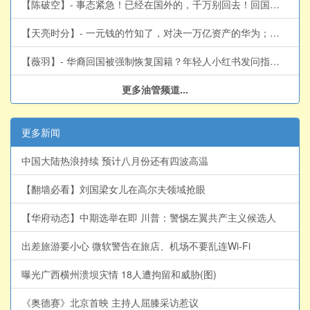
【陈破空】- 事态紧急！已经在国外的，千万别回去！回国就完蛋：遭强制放弃外国身份。体制内的彻底完了，留学生将消失，理工科遭两头堵死。各地大规模收缴护照。外资火速撤离，不惜赔本走人
【天亮时分】- 一元钱的竹知了，对决一万亿资产的华为；美军武器几乎用尽？与伊朗再次达成共识？(天亮论政第2063集 20260804)
【薇羽】- 华裔回国被强制恢复国籍？年轻人小红书发问指向谁？新冠阳性率破20%的真相。｜薇羽看世间 20260804
更多油管频道...
更多新闻
中国大陆热浪持续 预计八月份还有四波高温
【翻墙必看】刘国梁女儿在高尔夫领域抢眼
【华府动态】中期选举在即 川普：警惕左翼共产主义候选人
出差旅游要小心 微软警告在旅店、机场不要乱连Wi-Fi
曝光广西横州溃坝灾情 18人遭拘留和威胁(图)
《奥德赛》北京首映 主持人屈膝采访惹议