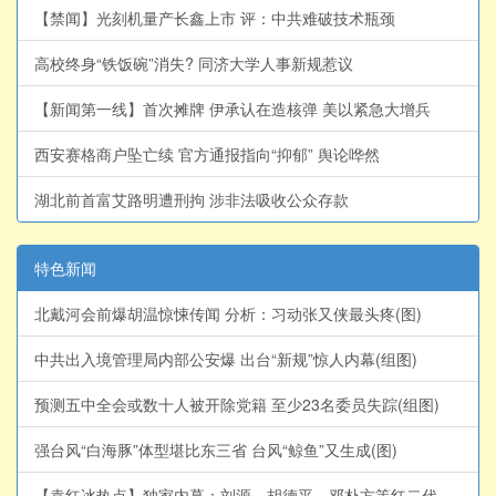
【禁闻】光刻机量产长鑫上市 评：中共难破技术瓶颈
高校终身“铁饭碗”消失? 同济大学人事新规惹议
【新闻第一线】首次摊牌 伊承认在造核弹 美以紧急大增兵
西安赛格商户坠亡续 官方通报指向“抑郁” 舆论哗然
湖北前首富艾路明遭刑拘 涉非法吸收公众存款
特色新闻
北戴河会前爆胡温惊悚传闻 分析：习动张又侠最头疼(图)
中共出入境管理局内部公安爆 出台“新规”惊人内幕(组图)
预测五中全会或数十人被开除党籍 至少23名委员失踪(组图)
强台风“白海豚”体型堪比东三省 台风“鲸鱼”又生成(图)
【袁红冰热点】独家内幕：刘源、胡德平、邓朴方等红二代家族倒习达共识(视频)