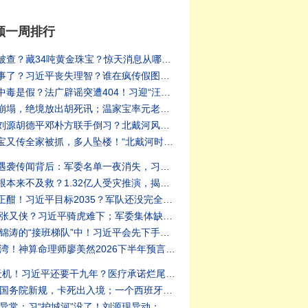
频一周排行
1:【新闻看点】- 温家宝夫人被查？藏34吨黄金珠宝？惊天消息从哪来？习近平下黑手；红云血月同日现，新冠爆发了？【新闻看点 李沐阳8.1】#新闻看点 #李沐阳
2:【新闻看点】- 胡锦涛真出事了？习近平丧失理智？谁在疯传假图？胡锦涛真实近况？五中日期定了？川普决定会期？【新闻看点 李沐阳7.31】#新闻看点 #李沐阳
3:【江峰时刻】- 胡锦涛一家中毒是假？法广辟谣突遭404！习迎“汪东兴时刻”？爆蔡奇将交中办大权！河北一夜换防：倪岳峰闪退、李克强同学旧部接棒！习家军各自跳船抢滩！【江峰视界20260801第451期】#中国时局
4:【江峰时刻】- 习近平票仓崩塌，绝境放出胡死讯；温家宝率元老反击：再动胡、温，军队就开战【江峰视界20260803第452期】#中国时局
5:【新闻看点】- 重磅内幕：刘源胡德平邓朴方联手倒习？北戴河风云+中国新冠大爆发【新闻看点 李沐阳8.4】#新闻看点 #李沐阳
6:【远见快评】- 真假？温家宝又传全家被抓，多人坠楼！“北戴河时间”开启，他才是最后杀招？中东狂飙再起，以色列要加入了？| 靖远开讲 | 唐靖远 | 2026.08.01 #温家宝 #习近平 #北戴河
7:【江峰时刻】- 习近平车队遇袭传闻背后：军委名单一夜消失，习近平落入权力真空？蔡奇北戴河密商，五中全会接班人浮现？【江峰视界20260804第453期】
8:【文昭】- 三峡如果出事，根本来不及救？1.32亿人受灾推演，揭开大坝真正的风险（文昭谈古论今1734期）
9:【拍案惊奇】- 北戴河激战正酣！习近平目标2035？军队还没完全掌控！三峡集团外泄资料：极可能是真的！边控新规最可怕之处；X上李老师到底长什么样？｜大宇拍案惊奇 live！08.02.2026
10:【天亮时分】- 王小洪诬告张又侠？习近平骑虎难下；军委集体缺席招待会，董军或有大麻烦；伊朗局势紧绷，内部起义随时爆发(天亮论政第2062集 20260803)
11:【拍案惊奇】- 胡海峰在胡锦涛的“接班梯队”中！习近平会先下手为强吗？大陆疯传胡锦涛家庭食物中Du，胡海峰和刘永清怎么样了？两个消息源同时在传涛哥离世！其实医院才是北京高层最害怕的地方｜大宇拍案惊奇 直播精华
12:【琦玟街谈巷说】- 天佑台湾！神算命理师廖美然2026下半年预言：凶象重叠“最危险月份”来袭！鬼月遇上“子午大冲”，警告巨大地震与年轻人猝逝爆发期！惊天惨案：361位善良同胞被中共威逼投入1千多度沸腾的钢水中！#2026 #预言 #命理 ｜琦玟街谈
13:【江峰时刻】- 2035泄露天机！习近平还要干九年？医疗承诺烂尾，武统台湾成续任王牌【江峰漫谈20260804第1246期】#中国时局
14:【天亮时分】- 润不了了？国务院新规，卡死出入境；一个西班牙小镇，搞垮欧盟？美国将轰炸伊朗能源设施，伊朗列报复清单(天亮论政第2059集 20260731)
15:【远见快评】- 官宣北戴河异常；习“护城河”没了！刘源现异动；传大批军头罢宴八一招待会| 靖远开讲 | 唐靖远 | 2026.08.03 #北戴河 #习近平 #靖远开讲