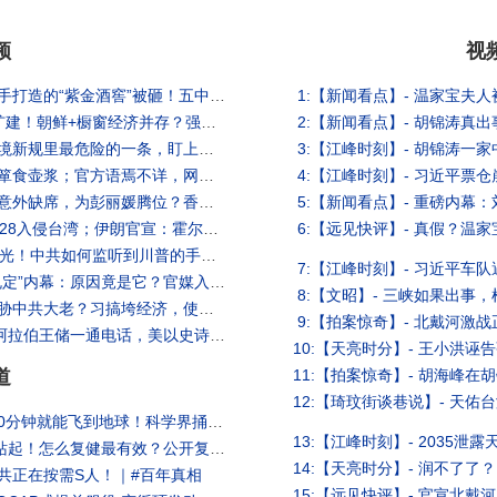
频
视
【江峰时刻】- 北戴河开战，习近平亲手打造的“紫金酒窖”被砸！五中全会前元老派断习的粮草，习的29年闽宁旧帐曝光，正厅级书记落马、亿元黑金浮出水面 【江峰视界20260806第455期】#中国时局
【拍案惊奇】- 2,300多个看守所同时扩建！朝鲜+橱窗经济并存？强制恢复中国籍不是个案！冯院长看上你了，中共公权力的堕落；张又侠曾秘密对话美军？美媒炸锅｜大宇拍案惊奇 live！08.06.2026
【文昭】- 进了中国，还走得了吗？出境新规里最危险的一条，盯上的远不只是中国人（文昭谈古论今1736期）
【新闻看点】- 玉米地的故事，现代版箪食壶浆；官方语焉不详，网传灭门案真相；灭门案四大细节，这比命案更重要【新闻看点 李沐阳8.5】#新闻看点 #李沐阳
【陈破空】- 北戴河会议异常！谌贻琴意外缺席，为彭丽媛腾位？香港出大事：栗家族遭一网打尽？秘密大抓捕。云南突发大爆炸，剧毒空气蔓延，居民全体逃离
【天亮时分】- 澳洲总理陆克文：习2028入侵台湾；伊朗官宣：霍尔木兹协议达成；令人瞠目！伊朗总统揭露，见到的最高领袖真相(天亮论政第2064集 20260805)
【薇羽】- 重磅！美国国会49页报告曝光！中共如何监听到川普的手机？美国史上最严重电信渗透案大拆解。| 薇羽看世间 20260805
【远见快评】- 内部人士爆料“出入境规定”内幕：原因竟是它？官媒入场，华为发酵；伊朗猖狂宣布研发核武！| 靖远开讲 | 唐靖远 | 2026.08.05 #中共出境限制 #闭关锁国 #竹知了 #华为
【十字路口】- 北戴河前夕锁国，习要胁中共大老？习搞垮经济，使出三板斧宣战连任？中国史上最严厉边控，到底要锁什么？（2026.8.4）｜唐浩说-世界的十字路口
【探索时分】- 川普再TACO！沙乌地阿拉伯王储一通电话，美以史诗级轰炸伊朗紧急叫停。｜ #军事情报局 #周子定
道
【未解之谜】- 月球上超多UFO 只要20分钟就能飞到地球！科学界捅破窗户纸！| #未解之谜 扶摇
【健康1+1】- 中风后，只花半年重新站起！怎么复健最有效？公开复健课表、辅具清单，预算有限先做这一项 【急诊专科医师 郑笔方｜健康1+1 JoJo】（2026.8.6）｜健康1+1 ·直播
共正在按需S人！｜#百年真相