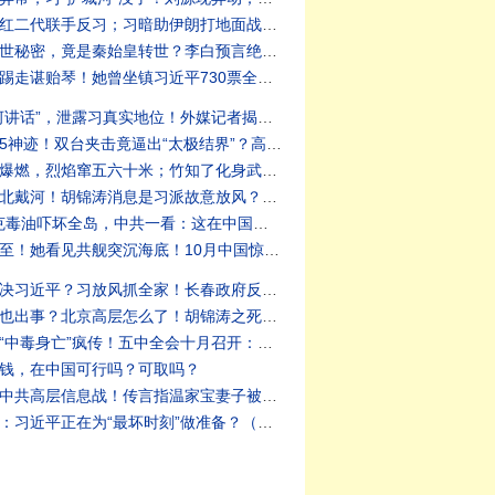
16:【远见快评】- 传刘源领衔红二代联手反习；习暗助伊朗打地面战；全民痛打华为，只因一个小玩具| 靖远开讲 | 唐靖远 | 2026.08.04 #张又侠 #华为 #竹知了
17:【十字路口】- 李白屡泄前世秘密，竟是秦始皇转世？李白预言绝密天机，今天正在兑现？青莲居士与金粟如来有何奥秘？【唐浩说神秘】（2026.7.31）｜唐浩说-世界的十字路口
18:【江峰时刻】- 北戴河突然踢走谌贻琴！她曾坐镇习近平730票全票大会、捧出贵州脱贫神话；两人的隐秘政治联姻为何突然到头？【江峰视界20260805第454期】#中国时局
19:【拍案惊奇】- 蔡奇“北戴河讲话”，泄露习真实地位！外媒记者揭露北戴河特权！出入境新规还未正式上路，各地已经感受到戾气｜大宇拍案惊奇 live！08.05.2026
20:【信不信由你】- 20260725神迹！双台夹击竟逼出“太极结界”？高阶生命轻拨手指：欧洲大火中东暴雨，竟让墙国决堤买单？【未来验证计划#006】|#信不信由你
21:【新闻看点】- 百余吨橡胶爆燃，烈焰窜五六十米；竹知了化身武器，安全的抵抗方式；竹知了越禁越火，华为输掉了人心【新闻看点 李沐阳8.3】#新闻看点 #李沐阳
22:【陈破空】- 蔡奇忽然现身北戴河！胡锦涛消息是习派故意放风？意在恐吓！传秦枫账号遭国安部接管。军方网站被黑，要求某人光速下台。俄国将军在莫斯科遭炸死
23:【江峰时刻】- 台湾8.1微克毒油吓坏全岛，中共一看：这在中国算优质油！胡锦涛全家食物中毒之疑，看中共特供食品【江峰漫谈20260731第1244期】#中国时局
24:【琦玟街谈巷说】- 大祸将至！她看见共舰突沉海底！10月中国惊天巨变！习近平大难来了：大地震震开中国秘密监狱，被迫害同胞重获自由！揭开红三代命盘背后的惊人真相！！#2026 #预言 #地震 ｜琦玟街谈巷说 222
25:【老北京茶馆】- 温家宝对决习近平？习放风抓全家！长春政府反了？摊牌、躺平！党内反共官员井喷？习急用AI测忠诚度；5800万人断缴社保！（老北京茶馆/第1702集/2026/08/01）
26:【拍案惊奇】- 温家宝家族也出事？北京高层怎么了！胡锦涛之死不单纯，点了习近平死穴！海内外集体整齐爆料，事出必有因！胡锦涛家族到底有没有事？秦枫出尔反尔惹人生疑｜大宇拍案惊奇 live！08.01.2026
27:【江峰时刻】- 胡锦涛一家“中毒身亡”疯传！五中全会十月召开：习近平在台上被分权，党政分家开始，温曾达成整党框架 【江峰视界20260731第450期】#中国时局
姓发钱，在中国可行吗？可取吗？
29:【拍案惊奇】- 鲜为人知的中共高层信息战！传言指温家宝妻子被调查，这跟温家宝什么关系？骇客攻入中共军校，习近平脸面丧失！中共打压横州灾民！2028是北京最后一战？｜大宇拍案惊奇 live！08.04.2026
30:【文昭】- 王沪宁再获重用：习近平正在为“最坏时刻”做准备？（文昭谈古论今1732期）