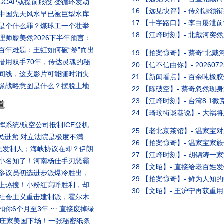
【马克时空】- FCAS散伙 欧洲六代机GCAP或提前服役 变循环发动机采用巧劲路线 与F-47相比哪个更靠谱 #GCAP #欧洲六代机 #第六代战斗机 #六代机 #FCAS #F47 #变循环发动机 #适应性循环发动机 #马克时空
【信不信由你】- 硬核GIS数据揭秘 ：中国先天风水早已被巨型水库集成电路板格式化！【未来验证计划07】|#信不信由你
【欺世大观】- 女教师口吞红太阳罪，是个什么罪？煤球工一个壮举，让中南海震惊，全面调查后果更惊人 大谎035集 #红太阳 #沈剑云 #文革
【琦玟街谈巷说】- 天佑台湾！神算命理师廖美然2026下半年预言：凶象重叠“最危险月份”来袭！鬼月遇上“子午大冲”，警告巨大地震与年轻人猝逝爆发期！惊天惨案：361位善良同胞被中共威逼投入1千多度沸腾的钢水中！#2026 #预言 #命理 ｜琦玟街谈
【文昭思绪飞扬】- 从放弃数学到破解百年难题：王虹如何破“卷”而出？【文昭思绪飞扬562】
【地球旅馆】- 被灵界选中的男人！他借用双手70年，传达灵魂的秘密！【地球旅馆】
【马脸姐】- 毒油案不敢公开的完整时间线，这支影片可能随时消失！ | 马脸姐
【政经孙老师】- 中国打击房地产的地缘战略意图是什么？摆脱土地财政束缚，仿效海权帝国，为什么中国地缘战略终将烂尾？｜政经孙老师 Mr. Sun Official
道
【王剑】- 大清洗后的解放军构建新指挥系统/航空公司抵制ICE登机口抓人/再有男童死于中国基因编辑实验/广岛纪念原爆81周年/王剑每日观察/20260806
【年代向钱看】- 精彩片段》尚毅夫:#民进党 对立法院是极度不满...【年代向钱看】2026.08.06
【大康】- 20260806直播：伊朗再次先发制人；海峡协议在即？伊朗要主权加五条件，川普敢接？川习会前中美拳脚你来我往；习近平上中下三箭齐发，为连任还是打台湾？（20260807第2223期）
【老北京茶馆】- 余承东惊呆：习近平小名知了！河南杨佳手刃恶霸后出逃，乡亲全力救夏付钢！习指挥半夜为人民服务，各地火烧连城！（老北京茶馆/第1706集/2026/08/05）
28:【文昭】- 直接给老百
【新视野】- 舒默为何守不住密歇根？参议员初选进步派爆冷胜出，揭开民主党真正的内部分歧。川普背书再下一城。#川普 #民主党初选 #密歇根 | 新视野 第2473期 20260805
【秦鹏观察】- 川普政府退关税千亿冲上热搜！小粉红高呼胜利，却没看清真正的杀招核心目标是中国！#鹏观天下 08.05.2026
【横河评论】- 密西根民主党初选民主社会主义重击建制派，霍尔木兹海峡协议今完成，谁的协议？华盛顿州大火是纵火不是气候变化 | 横河评论 08.05.2026
【石涛聚焦】- 【涛哥直播间】出入境扣你6个月至3年 ⋯ 直接废掉绿卡与 与美国绿卡申请者！（08/05/26）
【真观点】- 日元跌破40年记录，最大庄家美国下场！一张秘密纸条，引爆万亿空头大逃亡！#真观点 #真飞 08.04.2026