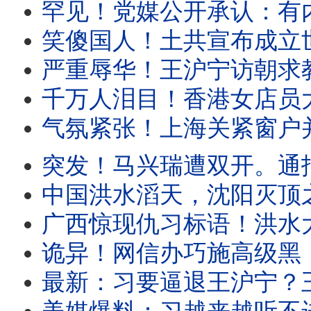
罕见！党媒公开承认：有内线爆料高层权力斗争。上海突变水城，半个中国泡汤。
笑傻国人！土共宣布成立世界人工智能组织， 29国名单曝光，股市暴跌！上海人怒骂土
严重辱华！王沪宁访朝求教世袭制？遭金正恩公开羞辱！这名政治局委员
千万人泪目！香港女店员大义凛然，涉习禁书一夜畅销！川普突然发表电视讲
气氛紧张！上海关紧窗户并锁住，只因他彻底违背。盛传王岐山遭软禁！
突发！马兴瑞遭双开。通报证实：他没反习！重点权色交易。全网追问
中国洪水滔天，沈阳灭顶之灾！中南海无所谓。民众自备秘密武器上
广西惊现仇习标语！洪水大火风灾，中国人遭遇权力傲慢！中南海只剩一纸
诡异！网信办巧施高级黑，透露他两个新绰号。中国网红被捕，只因有人
最新：习要逼退王沪宁？王副手突然被失踪！国安部副部长空降外交部