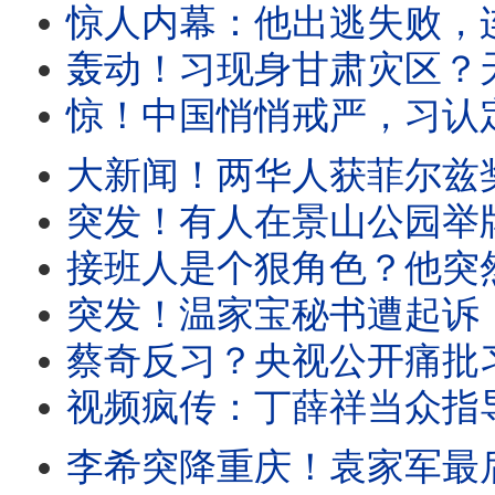
惊人内幕：他出逃失败，连累多名政治局委员！境外势力打入了
轰动！习现身甘肃灾区？天津突然军管！建高墙围堵全市、堵死出海口。中共紧
惊！中国悄悄戒严，习认定要出事？诡异！王岐山特殊亮相。李鸿
大新闻！两华人获菲尔兹奖，致命打脸土共！他正在看恋爱小说，她曾在北大苦苦挣扎。党媒
突发！有人在景山公园举牌，公开支持丁薛祥出任总书记。长春市委书记公开挑战中南海：经
接班人是个狠角色？他突然发飙：谁不用谁就是叛徒！海归高官正要演讲，突遭
突发！温家宝秘书遭起诉，罪名稀奇。胡舒立压力大，被迫切割王岐山。共
蔡奇反习？央视公开痛批习政策！内部爆猛料：大上海淹没，祸起下水道被堵
视频疯传：丁薛祥当众指导习！上海女当面对习表不屑。大上海淹没，习大谈马桶
李希突降重庆！袁家军最后亮相？他该立马叛逃。将有大事发生？深圳突然升级安