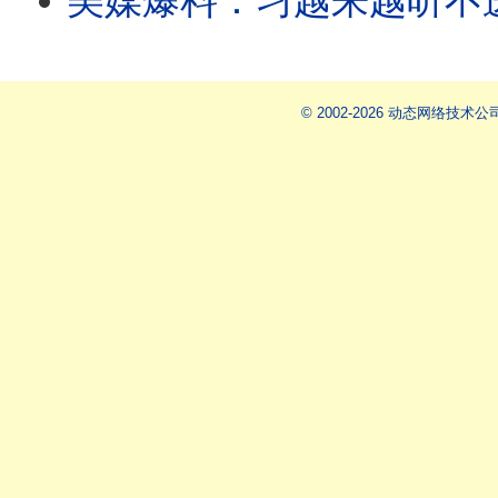
美媒爆料：习越来越听不进任何声音。派毒贩跨境攻击媒体人，国台办认了！福建
© 2002-2026 动态网络技术公