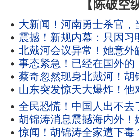
【陈破空
大新闻！河南勇士杀官，当局调集十万军警围捕，碾压所有玉米地未获。民众力挺杀贪反
震撼！新规内幕：只因习明泽要回国了？共产党要改名劳动党？公职人员及
北戴河会议异常！她意外缺席，为彭丽媛腾位？香港出大事：栗战
事态紧急！已经在国外的，千万别回去！回国就完蛋：遭强制放弃外国身份。体制内
蔡奇忽然现身北戴河！胡锦涛消息是习派故意放风？意在恐吓！传秦
山东突发惊天大爆炸！他对连任没把握？突然喊打黑一年，直到明年21大！
全民恐慌！中国人出不去了，也回不去了！新规把中国变成
胡锦涛消息震撼海内外！她否认发布，但未否认传言！五中全会：要把王岐山
惊闻！胡锦涛全家遭下毒？全网疯传。习召集政治局开会，六个字