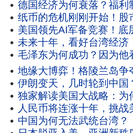
德国经济为何衰落？福利制度吞噬经济成果，德国葬送
纸币的危机刚刚开始！股市和黄金上涨不是因为经济增长，而是因为纸币
美国领先AI军备竞赛！底层劳动者成为炮灰！AI时代的全球大洗牌正式
未来十年，看好台湾经济！中国陷入通缩悖论！为何通缩
毛泽东为何成功？因为他看透了中国人的“斩杀线”！秦制让中国
地缘大博弈！格陵兰岛争夺战！美国战略闭环即将完成，中
伊朗变天，几时轮到中国？中国的制度腐败速度惊人，历史即将进入改朝换代期！
独家解读美国大战略：为何美国要重回门罗主义？为什么全球即将进入三分天
人民币将连涨十年，挑战美元霸权？别被表面数据误导！中国经济
中国为何无法武统台湾？《战争论》已经告诉我们答案！如果爆发战