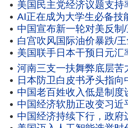
美国民主党经济议题支持率首超共和党/王剑每日观察 #sh
AI正在成为大学生必备技能/王剑每日观察 #sho
中国宣布新一轮对美反制/王剑每日观察/20260805 #
白宫吹风国际油价暴跌/王剑每日观察/20260805 #
美国联手日本干预日元汇率的用意/王剑每日观察/2026080
河南三支一扶舞弊底层苦力岗都要抢/王剑每日观察 #sh
日本防卫白皮书矛头指向中国//王剑每日观察 #sho
中国老百姓收入低是制度设计的结果/王剑每日观察 #sh
中国经济软肋正改变习近平对外政策/川普政府退关税一千
中国经济持续下行，政府边烧