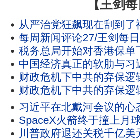
【王剑每
从严治党狂飙现在刮到了福建/沙特土耳其巴铁报团取暖
每周新闻评论27/王剑每日观察
税务总局开始对香港保单下
中国经济真正的软肋与习近平
财政危机下中共的弃保逻辑
财政危机下中共的弃保逻辑/曼谷枪击案7死15伤
习近平在北戴河会议的心态并
SpaceX火箭终于撞上月球/王剑每日观察/20260806
川普政府退还关税千亿美元/王剑每日观察 #shor