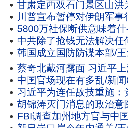
甘肃定西双石门景区山洪为什么造成伤亡？/王剑每日观察 #
川普宣布暂停对伊朗军事行动/王剑每日观察 #sho
5800万社保断供意味着什么？/王剑每日观察 #sho
中共除了抢钱无法解决任何问题/王剑每日观察 #sho
韩国成立国防防谍本部/王剑每日观察 #short
蔡奇北戴河露面 习近平上演政治交易/美国签证保证
中国官场现在有多乱/新闻
习近平为连任故技重施：党内反腐党外打黑/川普暂停对伊
胡锦涛灭门消息的政治意图 /王剑每日观察 #shor
FBI调查加州地方官与中国代理人的关联/王剑每日观察 #s