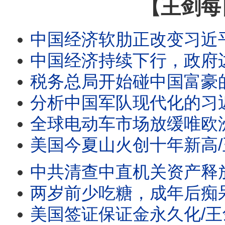
【王剑每
中国经济软肋正改变习近平对外政策/川普政府退关税一千
中国经济持续下行，政府边烧
税务总局开始碰中国富豪的香港保单 香港不再安全/美国
分析中国军队现代化的习近平愿
全球电动车市场放缓唯欧洲逆势爆发/王剑每日观察 #sh
美国今夏山火创十年新高/王剑每日观察 #short
中共清查中直机关资产释放哪些信号/王剑每日观察 #sh
两岁前少吃糖，成年后痴呆风险降23%/王剑每日观察 #s
美国签证保证金永久化/王剑每日观察 #short