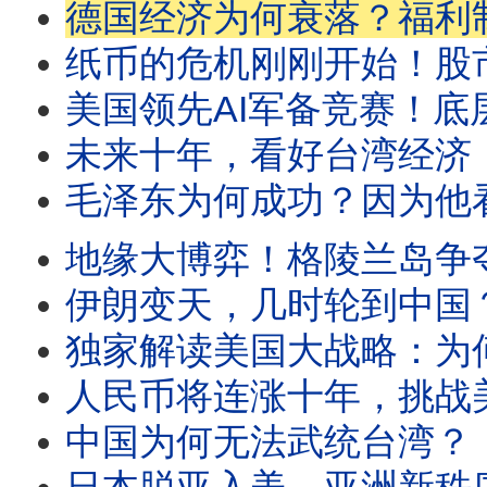
德国经济为何衰落？福利制度吞噬经济成果，德国葬送
纸币的危机刚刚开始！股市和黄金上涨不是因为经济增长，而是因为纸币
美国领先AI军备竞赛！底层劳动者成为炮灰！AI时代的全球大洗牌正式
未来十年，看好台湾经济！中国陷入通缩悖论！为何通缩
毛泽东为何成功？因为他看透了中国人的“斩杀线”！秦制让中国
地缘大博弈！格陵兰岛争夺战！美国战略闭环即将完成，中
伊朗变天，几时轮到中国？中国的制度腐败速度惊人，历史即将进入改朝换代期！
独家解读美国大战略：为何美国要重回门罗主义？为什么全球即将进入三分天
人民币将连涨十年，挑战美元霸权？别被表面数据误导！中国经济
中国为何无法武统台湾？《战争论》已经告诉我们答案！如果爆发战