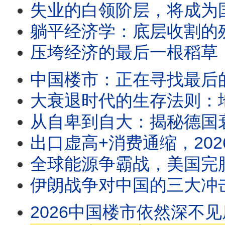
失业的白领阶层，将成为国家的掘墓人！历史进程将被失业潮改变，
躺平经济学：底层收割的残酷真相与生存法则！社会资本彻底崩
压垮经济的最后一根稻草：不是巨债，而是巨婴！生产力崩溃的罪魁祸首并非
中国楼市：正在寻找最后的接盘侠！谁将成为楼市
大衰退时代的生存法则：地下经济崛起，哪些职业是
从自卑到自大：揭秘德国衰落的底层历史逻辑！为什么自由经济在德国难以
出口虚高+消费通缩，2026中国经济分化严重！为什么出口创
全球能源争霸战，美国完胜！中国受制于人！未来的全球能
伊朗战争对中国的三大冲击：经济滞涨、外交失败、盟友失信！未来
2026中国楼市依然深不见底，抄底者必然血本无归！全方