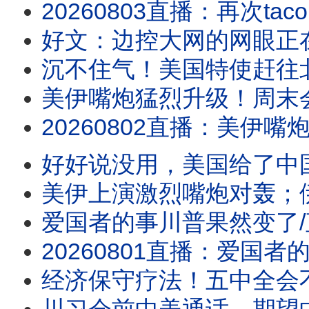
20260803直播：再次taco！伊朗嚣张，以色列沮丧，川普性格决定战争命运；新数
好文：边控大网的网眼正
沉不住气！美国特使赶往
美伊嘴炮猛烈升级！周末会大
20260802直播：美伊嘴炮猛烈升级！周末会大打吗？请注意川普人在哪儿？水池子破案，
好好说没用，美国给了中国一拳
美伊上演激烈嘴炮对轰；伊朗宣布
爱国者的事川普果然变了
20260801直播：爱国者的事川普果然变了；美伊上演激烈嘴炮对轰；伊朗宣布断海峡，有
经济保守疗法！五中全会