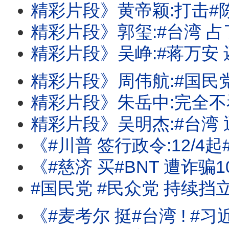
精彩片段》黄帝颖:打击#陈时中 的人应
精彩片段》郭玺:#台湾 占了很重要的
精彩片段》吴峥:#蒋万安 还在喂食公众
精彩片段》周伟航:#国民党 现在承受很
精彩片段》朱岳中:完全不看好#马斯克 的
精彩片段》吴明杰:#台湾 迅速进入立
《#川普 签行政令:12/4起#多晶矽 课15%关税! #苹果 出货卡关!卡在#记忆体
《#慈济 买#BNT 遭诈骗10亿!火烧#国民党 #民众党 !#蒋
#国民党 #民众党 持续挡
《#麦考尔 挺#台湾 ! #习近平 国师:#台湾 没有下一次的选举! #川