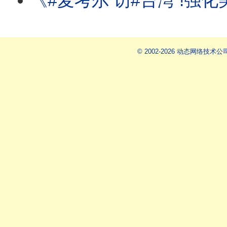
《#麦考尔 访#台湾 !强化美台国安合作!#汉光演习 应对#中国 的军事行动
© 2002-2026 动态网络技术公