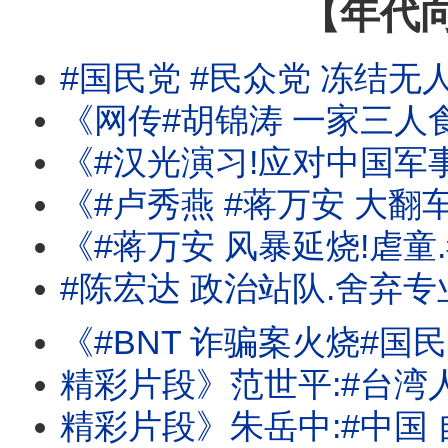
【年代
#国民党 #民众党 冻结无
《网传#胡锦涛 一家三人食物中毒身亡!#李尚福 .#魏
《#汉光演习!应对中国军事行动!击破中共锁台意图! #日本 防卫白皮书
《#卢秀燕 #蒋万安 大翻车!#蓝 #白 冻删#无人机 预算!扼
《#蒋万安 风暴延烧!虐童.毒油.倒阁.BNT!昔喊:相
#陈宏达 政治站队.舍弃专
《#BNT 诈骗案火烧#国民党 #民众党 ! #蒋万安 昔喊:相信慈济?还是#民进党 ? 
精彩片段》范世平:#台湾人 有义务要求
精彩片段》朱岳中:#中国 自己装后门