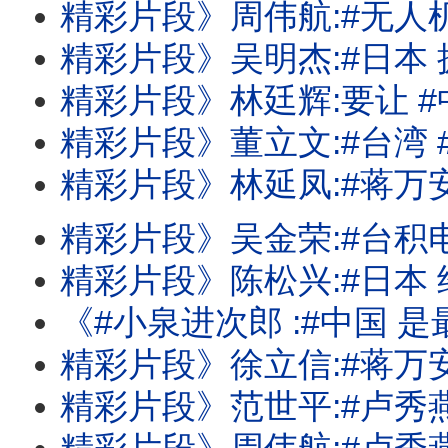
精彩片段》周伟航:#无人机 审议可能要到9
精彩片段》吴明杰:#日本 拥有反击#中国
精彩片段》林廷辉:要让 #中国 根本就
精彩片段》董立文:#台湾 #美国 军事合作关
精彩片段》林延凤:#蒋万安 完全没有财
精彩片段》吴金荣:#台积电 霸主地位不是
精彩片段》陈松兴:#日本 经济看不到
《#小泉进次郎 :#中国 是最大威胁!#蒋万安 市府千疮百孔!三大#记忆体 
精彩片段》徐立信:#蒋万安 也是一种
精彩片段》范世平:#卢秀燕 把责任完全