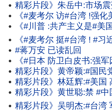
精彩片段》朱岳中:市场震荡还会再持续
《#麦考尔 访#台湾 !强化美台国安合作!#汉光演习 应对#中国 的军事行动
《#川普 :共产主义是#美国 最大威胁!#苏姿丰 :AMD的AI需求强劲! #
《#麦考尔 挺#台湾 ! #习近平 国师:#台湾 没有下一次的选举! #川
#蒋万安 已读乱回
《#日本 防卫白皮书:强军因应#中俄 威胁!#麦考尔 :#中国 武统#台湾 不会成功!#
精彩片段》黄帝颖:#国民党 做贼
精彩片段》林廷辉:#美国 高科技的试
精彩片段》黄世聪:禁 #中国 当然对#台
精彩片段》吴明杰:#台湾 军方也应该