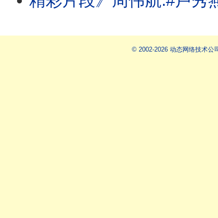
精彩片段》周伟航:#卢秀燕 .#蒋万安 这个牵
© 2002-2026 动态网络技术公