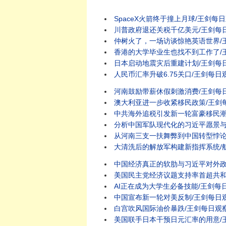
SpaceX火箭终于撞上月球/王剑每日观察/20260
川普政府退还关税千亿美元/王剑每日观察 #shor
仲树火了，一场访谈惊艳英语世界/王剑每日观察 #
香港的大学毕业生也找不到工作了/王剑每日观察 #
日本启动地震灾后重建计划/王剑每日观察 #shor
人民币汇率升破6.75关口/王剑每日观察 #shor
河南鼓励带薪休假刺激消费/王剑每日观察 #shor
澳大利亚进一步收紧移民政策/王剑每日观察 #sho
中共海外追税引发新一轮富豪移民潮/
分析中国军队现代化的习近平愿景与现实
从河南三支一扶舞弊到中国转型悖论
大清洗后的解放军构建新指挥系统/航空
中国经济真正的软肋与习近平对外政策/
美国民主党经济议题支持率首超共和党/王剑每日观察
AI正在成为大学生必备技能/王剑每日观察 #sho
中国宣布新一轮对美反制/王剑每日观察/2026080
白宫吹风国际油价暴跌/王剑每日观察/20260805
美国联手日本干预日元汇率的用意/王剑每日观察/20