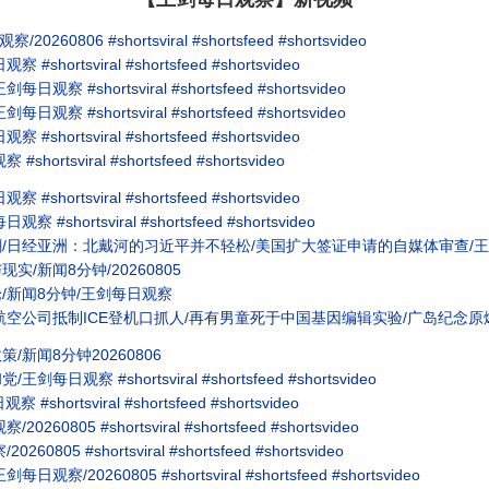
806 #shortsviral #shortsfeed #shortsvideo
tsviral #shortsfeed #shortsvideo
shortsviral #shortsfeed #shortsvideo
shortsviral #shortsfeed #shortsvideo
tsviral #shortsfeed #shortsvideo
tsviral #shortsfeed #shortsvideo
tsviral #shortsfeed #shortsvideo
rtsviral #shortsfeed #shortsvideo
日经亚洲：北戴河的习近平并不轻松/美国扩大签证申请的自媒体审查/王剑每日
/新闻8分钟/20260805
/新闻8分钟/王剑每日观察
公司抵制ICE登机口抓人/再有男童死于中国基因编辑实验/广岛纪念原爆81
新闻8分钟20260806
 #shortsviral #shortsfeed #shortsvideo
rtsviral #shortsfeed #shortsvideo
5 #shortsviral #shortsfeed #shortsvideo
 #shortsviral #shortsfeed #shortsvideo
260805 #shortsviral #shortsfeed #shortsvideo