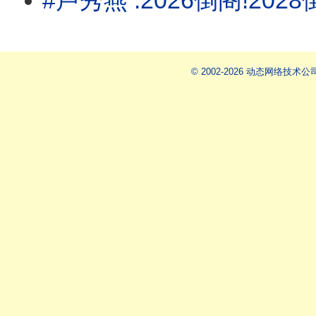
#卢秀燕 :2026倒阁!2028倒#赖清德 !#蒋万安 北市虐童延烧
© 2002-2026 动态网络技术公