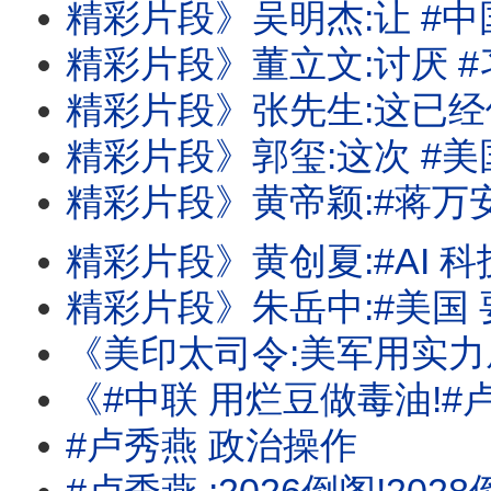
精彩片段》吴明杰:让 #中国 知道跟#美
精彩片段》董立文:讨厌 #习近平 的老人
精彩片段》张先生:这已经像用幼教产业
精彩片段》郭玺:这次 #美国 非常
精彩片段》黄帝颖:#蒋万安 .#卢秀燕 完
精彩片段》黄创夏:#AI 科技大战会是一
精彩片段》朱岳中:#美国 要升息才是釜
《美印太司令:美军用实力威吓#中国 !#卢比欧 :#川普 #习近平 需要对话!
《#中联 用烂豆做毒油!#卢秀燕 大翻车!北市贵族幼儿园虐童案!家
#卢秀燕 政治操作