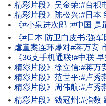
精彩片段》吴金荣:#台积电 霸主地位不是
精彩片段》陈松兴:#日本 经济看不到
《#小泉进次郎 :#中国 是最大威胁!#蒋万安 市府千疮百孔!三大#记忆体 
《#日本 防卫白皮书:强军因应#中俄 威胁!#麦考尔 :#中国 武统#台湾 不会成功!#
虐童案连环爆对#蒋万安 
《36支手机通联!#中联 早知会出事!?北市幼儿园虐童案延烧!#蒋万安 忙倒阁
精彩片段》徐立信:#蒋万安 也是一种
精彩片段》范世平:#卢秀燕 把责任完全
精彩片段》周伟航:#卢秀燕 .#蒋万安 这个牵
精彩片段》钱冠州:#指数 跟#大型股 还是