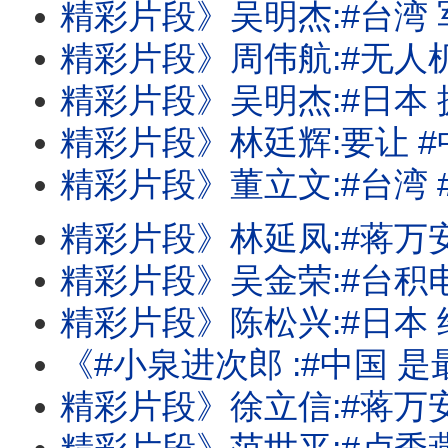
精彩片段》吴明杰:#台湾 军方也应该
精彩片段》周伟航:#无人机 审议可能要到9
精彩片段》吴明杰:#日本 拥有反击#中国
精彩片段》林廷辉:要让 #中国 根本就
精彩片段》董立文:#台湾 #美国 军事合作关
精彩片段》林延凤:#蒋万安 完全没有财
精彩片段》吴金荣:#台积电 霸主地位不是
精彩片段》陈松兴:#日本 经济看不到
《#小泉进次郎 :#中国 是最大威胁!#蒋万安 市府千疮百孔!三大#记忆体 
精彩片段》徐立信:#蒋万安 也是一种