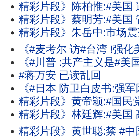
精彩片段》陈柏惟:#美国 迫切关心#台湾
精彩片段》蔡明芳:#美国 管制持续.#台湾 
精彩片段》朱岳中:市场震荡还会再持续
《#麦考尔 访#台湾 !强化美台国安合作!#汉光演习 应对#中国 的军事行动
《#川普 :共产主义是#美国 最大威胁!#苏姿丰 :AMD的AI需求强劲! #
#蒋万安 已读乱回
《#日本 防卫白皮书:强军因应#中俄 威胁!#麦考尔 :#中国 武统#台湾 不会成功!#
精彩片段》黄帝颖:#国民党 做贼
精彩片段》林廷辉:#美国 高科技的试
精彩片段》黄世聪:禁 #中国 当然对#台