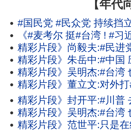
【年代
#国民党 #民众党 持续挡
《#麦考尔 挺#台湾 ! #习近平 国师:#台湾 没有下一次的选举! #川
精彩片段》尚毅夫:#民进党 对立法院是
精彩片段》朱岳中:#中国 应该没那么
精彩片段》吴明杰:#台湾 也有反斩首
精彩片段》董立文:对外打#中国 .对内打
精彩片段》封开平:#川普 去中化有
精彩片段》吴明杰:#台湾 也全面在加速A
精彩片段》范世平:只是在给#中国 振奋