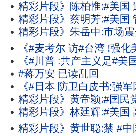
精彩片段》陈柏惟:#美国 迫切关心#台湾
精彩片段》蔡明芳:#美国 管制持续.#台湾 
精彩片段》朱岳中:市场震荡还会再持续
《#麦考尔 访#台湾 !强化美台国安合作!#汉光演习 应对#中国 的军事行动
《#川普 :共产主义是#美国 最大威胁!#苏姿丰 :AMD的AI需求强劲! #
#蒋万安 已读乱回
《#日本 防卫白皮书:强军因应#中俄 威胁!#麦考尔 :#中国 武统#台湾 不会成功!#
精彩片段》黄帝颖:#国民党 做贼
精彩片段》林廷辉:#美国 高科技的试
精彩片段》黄世聪:禁 #中国 当然对#台