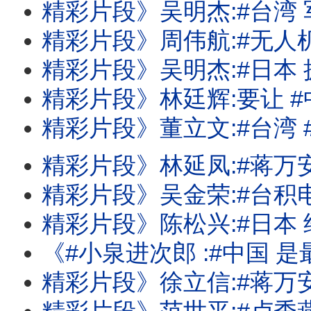
精彩片段》吴明杰:#台湾 军方也应该
精彩片段》周伟航:#无人机 审议可能要到9
精彩片段》吴明杰:#日本 拥有反击#中国
精彩片段》林廷辉:要让 #中国 根本就
精彩片段》董立文:#台湾 #美国 军事合作关
精彩片段》林延凤:#蒋万安 完全没有财
精彩片段》吴金荣:#台积电 霸主地位不是
精彩片段》陈松兴:#日本 经济看不到
《#小泉进次郎 :#中国 是最大威胁!#蒋万安 市府千疮百孔!三大#记忆体 
精彩片段》徐立信:#蒋万安 也是一种