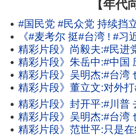
【年代
#国民党 #民众党 持续挡
《#麦考尔 挺#台湾 ! #习近平 国师:#台湾 没有下一次的选举! #川
精彩片段》尚毅夫:#民进党 对立法院是
精彩片段》朱岳中:#中国 应该没那么
精彩片段》吴明杰:#台湾 也有反斩首
精彩片段》董立文:对外打#中国 .对内打
精彩片段》封开平:#川普 去中化有
精彩片段》吴明杰:#台湾 也全面在加速A
精彩片段》范世平:只是在给#中国 振奋