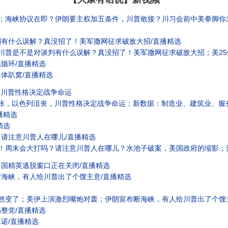
协议在即？伊朗要主权加五条件，川普敢接？川习会前中美拳脚你来我往；习近平上中下三箭齐发，为连
有什么误解？真没招了！美军撒网征求破敌大招/直播精选
是不是对谈判有什么误解？真没招了！美军撒网征求破敌大招；美25州联手起诉川普新关税；北
循环/直播精选
体趴窝/直播精选
，川普性格决定战争命运
以色列沮丧，川普性格决定战争命运；新数据：制造业、建筑业、服务业集体趴窝；最贪腐军队有脸过生日！
播精选
精选
请注意川普人在哪儿/直播精选
大打吗？请注意川普人在哪儿？水池子破案，美国政府的缩影；沉不住气！美国特使赶往北京；好文：边控大网
国精英逃脱窗口正在关闭/直播精选
海峡，有人给川普出了个馊主意/直播精选
伊上演激烈嘴炮对轰；伊朗宣布断海峡，有人给川普出了个馊主意；好好说没用，美国给了中国一拳；中国精英
整党/直播精选
诺/直播精选