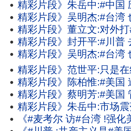
精彩片段》朱岳中:#中国 应该没那么
精彩片段》吴明杰:#台湾 也有反斩首
精彩片段》董立文:对外打#中国 .对内打
精彩片段》封开平:#川普 去中化有
精彩片段》吴明杰:#台湾 也全面在加速A
精彩片段》范世平:只是在给#中国 振奋
精彩片段》陈柏惟:#美国 迫切关心#台湾
精彩片段》蔡明芳:#美国 管制持续.#台湾 
精彩片段》朱岳中:市场震荡还会再持续
《#麦考尔 访#台湾 !强化美台国安合作!#汉光演习 应对#中国 的军事行动