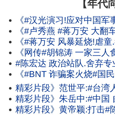
【年代
《#汉光演习!应对中国军事行动!击破中共锁台意图! #日本 防卫白皮书
《#卢秀燕 #蒋万安 大翻车!#蓝 #白 冻删#无人机 预算!扼
《#蒋万安 风暴延烧!虐童.毒油.倒阁.BNT!昔喊:相
《网传#胡锦涛 一家三人食物中毒身亡!#李尚福 .#魏
#陈宏达 政治站队.舍弃专
《#BNT 诈骗案火烧#国民党 #民众党 ! #蒋万安 昔喊:相信慈济?还是#民进党 ? 
精彩片段》范世平:#台湾人 有义务要求
精彩片段》朱岳中:#中国 自己装后门
精彩片段》黄帝颖:打击#陈时中 的人应