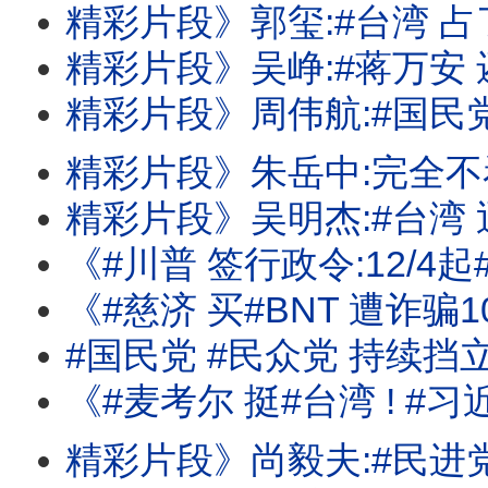
精彩片段》郭玺:#台湾 占了很重要的
精彩片段》吴峥:#蒋万安 还在喂食公众
精彩片段》周伟航:#国民党 现在承受很
精彩片段》朱岳中:完全不看好#马斯克 的
精彩片段》吴明杰:#台湾 迅速进入立
《#川普 签行政令:12/4起#多晶矽 课15%关税! #苹果 出货卡关!卡在#记忆体
《#慈济 买#BNT 遭诈骗10亿!火烧#国民党 #民众党 !#蒋
#国民党 #民众党 持续挡
《#麦考尔 挺#台湾 ! #习近平 国师:#台湾 没有下一次的选举! #川
精彩片段》尚毅夫:#民进党 对立法院是