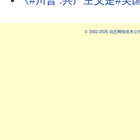
《#川普 :共产主义是#美国 最大威胁!#苏姿丰 :AMD的AI需求强劲! #
© 2002-2026 动态网络技术公