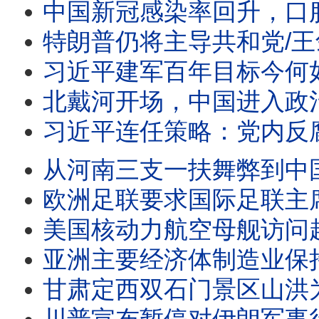
中国新冠感染率回升，口服药一药难求/王剑每日观察 #sh
特朗普仍将主导共和党/王剑每日观察 #short
习近平建军百年目标今何如？/日本发表防卫白皮
北戴河开场，中国进入政治
习近平连任策略：党内反腐党
从河南三支一扶舞弊到中国转型悖论/日本大幅提高永久居
欧洲足联要求国际足联主席因凡蒂诺辞职/王剑每日观察 #s
美国核动力航空母舰访问越南/王剑每日观察 #sho
亚洲主要经济体制造业保持扩张/王剑每日观察 #sho
甘肃定西双石门景区山洪为什么造成伤亡？/王剑每日观察 #