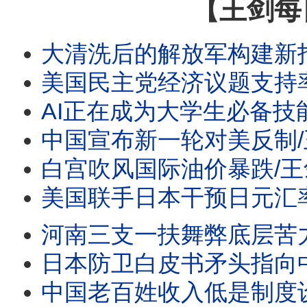
【王剑每
大清洗后的解放军构建新指挥系统/航空公司抵制ICE登机口抓人/再
美国民主党经济议题支持率首超共和党/王剑每日观察 #sh
AI正在成为大学生必备技能/王剑每日观察 #sho
中国宣布新一轮对美反制/王剑每日观察/20260805 #
白宫吹风国际油价暴跌/王剑每日观察/20260805 #
美国联手日本干预日元汇率的用意/王剑每日观察/2026080
河南三支一扶舞弊底层苦力岗都要抢/王剑每日观察 #sh
日本防卫白皮书矛头指向中国//王剑每日观察 #sho
中国老百姓收入低是制度设计的结果/王剑每日观察 #sh