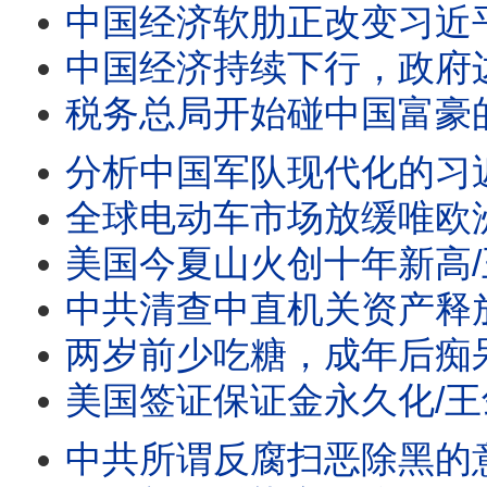
中国经济软肋正改变习近平对外政策/川普政府退关税一千
中国经济持续下行，政府边烧
税务总局开始碰中国富豪的香港保单 香港不再安全/美国
分析中国军队现代化的习近平愿
全球电动车市场放缓唯欧洲逆势爆发/王剑每日观察 #sh
美国今夏山火创十年新高/王剑每日观察 #short
中共清查中直机关资产释放哪些信号/王剑每日观察 #sh
两岁前少吃糖，成年后痴呆风险降23%/王剑每日观察 #s
美国签证保证金永久化/王剑每日观察 #short
中共所谓反腐扫恶除黑的意图是什么/王剑每日观察 #sh