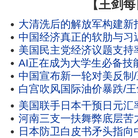
【王剑每
大清洗后的解放军构建新指挥系统/航空公司抵制ICE登机口抓人/再
中国经济真正的软肋与习近平
美国民主党经济议题支持率首超共和党/王剑每日观察 #sh
AI正在成为大学生必备技能/王剑每日观察 #sho
中国宣布新一轮对美反制/王剑每日观察/20260805 #
白宫吹风国际油价暴跌/王剑每日观察/20260805 #
美国联手日本干预日元汇率的用意/王剑每日观察/2026080
河南三支一扶舞弊底层苦力岗都要抢/王剑每日观察 #sh
日本防卫白皮书矛头指向中国//王剑每日观察 #sho