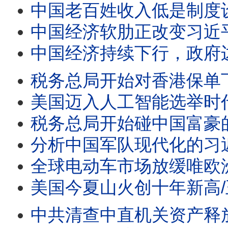
中国老百姓收入低是制度设计的结果/王剑每日观察 #sh
中国经济软肋正改变习近平对外政策/川普政府退关税一千
中国经济持续下行，政府边烧
税务总局开始对香港保单下
美国迈入人工智能选举时代
税务总局开始碰中国富豪的香港保单 香港不再安全/美国
分析中国军队现代化的习近平愿
全球电动车市场放缓唯欧洲逆势爆发/王剑每日观察 #sh
美国今夏山火创十年新高/王剑每日观察 #short
中共清查中直机关资产释放哪些信号/王剑每日观察 #sh