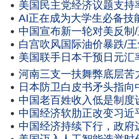
美国民主党经济议题支持率首超共和党/王剑每日观察 #sh
AI正在成为大学生必备技能/王剑每日观察 #sho
中国宣布新一轮对美反制/王剑每日观察/20260805 #
白宫吹风国际油价暴跌/王剑每日观察/20260805 #
美国联手日本干预日元汇率的用意/王剑每日观察/2026080
河南三支一扶舞弊底层苦力岗都要抢/王剑每日观察 #sh
日本防卫白皮书矛头指向中国//王剑每日观察 #sho
中国老百姓收入低是制度设计的结果/王剑每日观察 #sh
中国经济软肋正改变习近平对外政策/川普政府退关税一千
中国经济持续下行，政府边烧