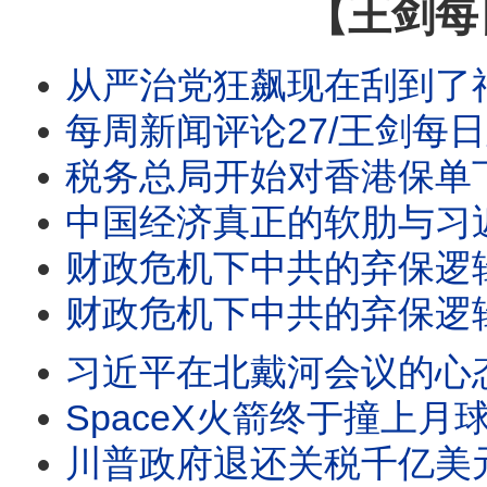
【王剑每
从严治党狂飙现在刮到了福建/沙特土耳其巴铁报团取暖
每周新闻评论27/王剑每日观察
税务总局开始对香港保单下
中国经济真正的软肋与习近平
财政危机下中共的弃保逻辑
财政危机下中共的弃保逻辑/曼谷枪击案7死15伤
习近平在北戴河会议的心态并
SpaceX火箭终于撞上月球/王剑每日观察/20260806
川普政府退还关税千亿美元/王剑每日观察 #shor