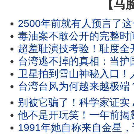
【马
2500年前就有人预言了这一切！直到
毒油案不敢公开的完整时间线
超羞耻演技考验！耻度全开 
台湾逃不掉的真相：当护国神山遇上 A
卫星拍到雪山神秘入口！人类不该找到这扇门
台湾台风为何越来越极端？揭开20
别被它骗了！科学家证实 AI 正在
他不是开玩笑！一年前揭露的“2026
1991年她自称来自金星，说出6个禁忌预言