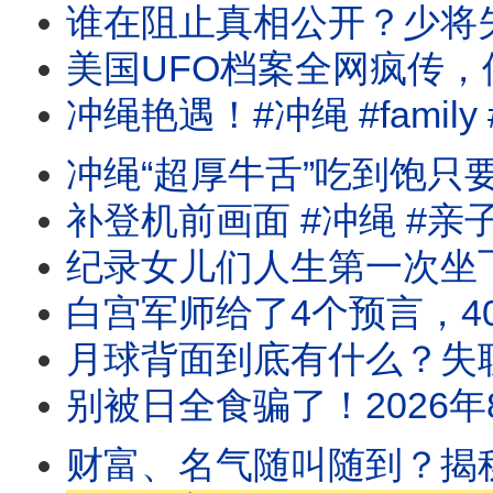
谁在阻止真相公开？少将失踪、物理学家被杀
美国UFO档案全网疯传，但所有
冲绳艳遇！#冲绳 #family
冲绳“超厚牛舌”吃到饱只要10
补登机前画面 #冲绳 #亲
纪录女儿们人生第一次坐飞机
白宫军师给了4个预言，40 天后全部应
月球背面到底有什么？失联40分钟，
别被日全食骗了！2026年8月12日全球重力将
财富、名气随叫随到？揭秘吸引力法则的黑