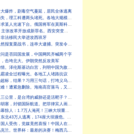
发大爆炸，剧毒空气蔓延，居民全体逃离
大规模收缴护照。外资火速撤离，不惜赔本走人
人光速下台。俄国将军在莫斯科遭炸死
罪名。西安突变汪洋泽国。有人指明方向？
。非法移民大举进攻西班牙
串大逮捕。突发令闭关锁国！一切为连任铺路
被问是否回国发展，中国网民齐喊两个字
力，击垮北大。伊朗突然反攻美军
列明中国为敌国，与俄国同。同川普相谈甚欢
视霸凌全过程曝光。各地工人堵路抗议
突发泥石流，活埋无数。福建讨薪人报复，烧掉57亿
罪名。海归高官命运：有去无回！中国女渗透北约被捕
还是活靶子？中俄为伊朗提供武器，川普妙答
航道。把菲律宾人画成猴子，王毅这样解释
淹死！三峡大坝重大险情遭隐瞒，官员逃离
4座大坝濒危。乌军猛攻，俄控克里米亚失控
！中国人在韩国为国争光。纽约市长突发诳言
赛！梅西几乎连球都没碰着。世界杯惊现64