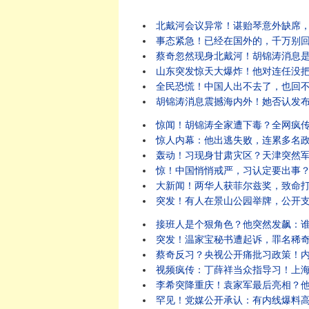
北戴河会议异常！谌贻琴意外缺席
事态紧急！已经在国外的，千万别回去！回国
蔡奇忽然现身北戴河！胡锦涛消息是
山东突发惊天大爆炸！他对连任没把握？突
全民恐慌！中国人出不去了，也回
胡锦涛消息震撼海内外！她否认发布，但
惊闻！胡锦涛全家遭下毒？全网疯
惊人内幕：他出逃失败，连累多名
轰动！习现身甘肃灾区？天津突然军管！建
惊！中国悄悄戒严，习认定要出事
大新闻！两华人获菲尔兹奖，致命打脸土共！他正
突发！有人在景山公园举牌，公开支持丁薛祥出任
接班人是个狠角色？他突然发飙：谁不用谁
突发！温家宝秘书遭起诉，罪名稀奇。胡
蔡奇反习？央视公开痛批习政策！内部爆猛
视频疯传：丁薛祥当众指导习！上海女当面
李希突降重庆！袁家军最后亮相？他该立马
罕见！党媒公开承认：有内线爆料高层权力