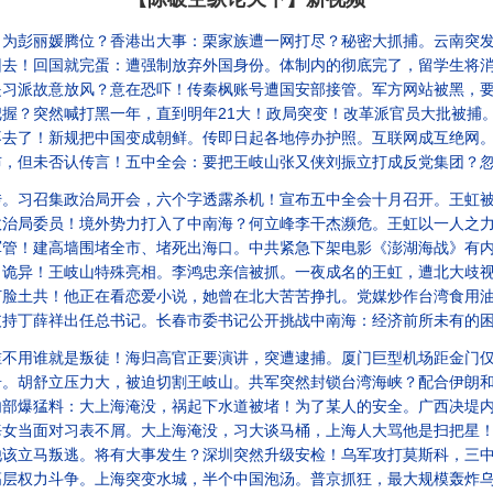
，为彭丽媛腾位？香港出大事：栗家族遭一网打尽？秘密大抓捕。云南突
就完蛋：遭强制放弃外国身份。体制内的彻底完了，留学生将消失，理工科遭两头堵死。各地
习派故意放风？意在恐吓！传秦枫账号遭国安部接管。军方网站被黑，要求某
然喊打黑一年，直到明年21大！政局突变！改革派官员大批被捕。主张改革开放成新
不去了！新规把中国变成朝鲜。传即日起各地停办护照。互联网成互绝网
未否认传言！五中全会：要把王岐山张又侠刘振立打成反党集团？忽然报复栗战书，连
传。习召集政治局开会，六个字透露杀机！宣布五中全会十月召开。王虹
政治局委员！境外势力打入了中南海？何立峰李干杰濒危。王虹以一人之
高墙围堵全市、堵死出海口。中共紧急下架电影《澎湖海战》有内情。泽伦斯基访白宫，
？诡异！王岐山特殊亮相。李鸿忠亲信被抓。一夜成名的王虹，遭北大歧
在看恋爱小说，她曾在北大苦苦挣扎。党媒炒作台湾食用油超标，结果？习用三句话，打垮义乌人。甘肃
总书记。长春市委书记公开挑战中南海：经济前所未有的困难！遭紧急删除。海南高官落马，又有离奇新
就是叛徒！海归高官正要演讲，突遭逮捕。厦门巨型机场距金门仅三公里，是台湾的威胁
舒立压力大，被迫切割王岐山。共军突然封锁台湾海峡？配合伊朗和胡塞，封锁国际
料：大上海淹没，祸起下水道被堵！为了某人的安全。广西决堤内幕惊人：1.7万人
对习表不屑。大上海淹没，习大谈马桶，上海人大骂他是扫把星！东北43万人逃离，17
叛逃。将有大事发生？深圳突然升级安检！乌军攻打莫斯科，三中国人受伤，党媒竟然喜报
斗争。上海突变水城，半个中国泡汤。普京抓狂，最大规模轰炸乌克兰。世界杯：最差的决