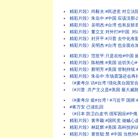
精彩片段》尚毅夫:#民进党 对立法院是
精彩片段》朱岳中:#中国 应该没那么厉害
精彩片段》吴明杰:#台湾 也有反斩首的能
精彩片段》董立文:对外打#中国 .对内打
精彩片段》封开平:#川普 去中化有影响.
精彩片段》吴明杰:#台湾 也全面在加速A
精彩片段》范世平:只是在给#中国 振奋
精彩片段》陈柏惟:#美国 迫切关心#台湾
精彩片段》蔡明芳:#美国 管制持续.#台
精彩片段》朱岳中:市场震荡还会再持续下
《#麦考尔 访#台湾 !强化美台国安合作!
《#川普 :共产主义是#美国 最大威胁!#
《#麦考尔 挺#台湾 ! #习近平 国师
#蒋万安 已读乱回
《#日本 防卫白皮书:强军因应#中俄 威胁!#麦
精彩片段》黄帝颖:#国民党 做贼心虚..
精彩片段》林廷辉:#美国 高科技的试验场
精彩片段》黄世聪:禁 #中国 当然对#台