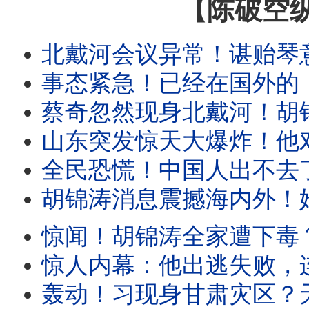
【陈破空
北戴河会议异常！谌贻琴意外缺席，为彭丽媛腾位？香港出大事：栗家族遭一网打尽？
事态紧急！已经在国外的，千万别回去！回国就完蛋：遭强制放弃外国身份。体制内
蔡奇忽然现身北戴河！胡锦涛消息是习派故意放风？意在恐吓！传秦
山东突发惊天大爆炸！他对连任没把握？突然喊打黑一年，直到明年21大！
全民恐慌！中国人出不去了，也回不去了！新规把中国变成
胡锦涛消息震撼海内外！她否认发布，但未否认传言！五中全会：要把王岐山
惊闻！胡锦涛全家遭下毒？全网疯传。习召集政治局开会，六个字
惊人内幕：他出逃失败，连累多名政治局委员！境外势力打入了
轰动！习现身甘肃灾区？天津突然军管！建高墙围堵全市、堵死出海口。中共紧