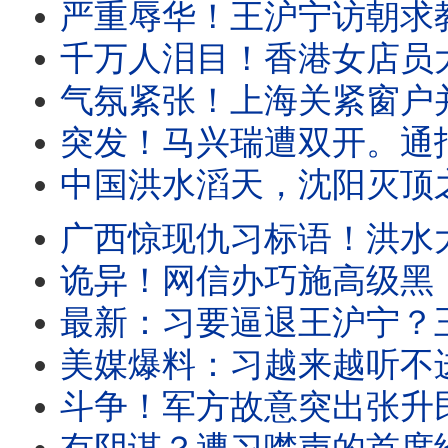
严重辱华！王沪宁访朝求教世袭制？遭金正恩公开羞辱！这名政治局委员
千万人泪目！香港女店员大义凛然，涉习禁书一夜畅销！川普突然发表电视讲
气氛紧张！上海关紧窗户并锁住，只因他彻底违背。盛传王岐山遭软禁！
突发！马兴瑞遭双开。通报证实：他没反习！重点权色交易。全网追问
中国洪水滔天，沈阳灭顶之灾！中南海无所谓。民众自备秘密武器上
广西惊现仇习标语！洪水大火风灾，中国人遭遇权力傲慢！中南海只剩一纸
诡异！网信办巧施高级黑，透露他两个新绰号。中国网红被捕，只因有人
最新：习要逼退王沪宁？王副手突然被失踪！国安部副部长空降外交部
美媒爆料：习越来越听不进任何声音。派毒贩跨境攻击媒体人，国台办认了！福建
斗争！军方故意突出张升民，直接杠上蔡奇！广西当局偷偷泄洪，民众