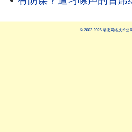
有阴谋？遭习噤声的首席经济学家突然离世！中共派毒贩到台湾
© 2002-2026 动态网络技术公