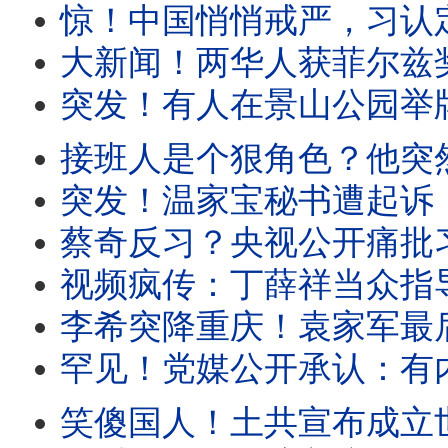
惊！中国悄悄戒严，习认定要出事？诡异！王岐山特殊亮相。李鸿
大新闻！两华人获菲尔兹奖，致命打脸土共！他正在看恋爱小说，她曾在北大苦苦挣扎。党媒
突发！有人在景山公园举牌，公开支持丁薛祥出任总书记。长春市委书记公开挑战中南海：经
接班人是个狠角色？他突然发飙：谁不用谁就是叛徒！海归高官正要演讲，突遭
突发！温家宝秘书遭起诉，罪名稀奇。胡舒立压力大，被迫切割王岐山。共
蔡奇反习？央视公开痛批习政策！内部爆猛料：大上海淹没，祸起下水道被堵
视频疯传：丁薛祥当众指导习！上海女当面对习表不屑。大上海淹没，习大谈马桶
李希突降重庆！袁家军最后亮相？他该立马叛逃。将有大事发生？深圳突然升级安
罕见！党媒公开承认：有内线爆料高层权力斗争。上海突变水城，半个中国泡汤。
笑傻国人！土共宣布成立世界人工智能组织， 29国名单曝光，股市暴跌！上海人怒骂土