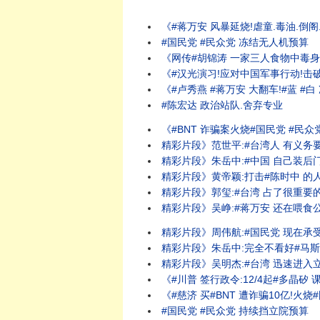
《#蒋万安 风暴延烧!虐童.毒油.倒阁.
#国民党 #民众党 冻结无人机预算
《网传#胡锦涛 一家三人食物中毒身亡!
《#汉光演习!应对中国军事行动!击破中
《#卢秀燕 #蒋万安 大翻车!#蓝 #白
#陈宏达 政治站队.舍弃专业
《#BNT 诈骗案火烧#国民党 #民众党 ! #
精彩片段》范世平:#台湾人 有义务要求
精彩片段》朱岳中:#中国 自己装后门更多
精彩片段》黄帝颖:打击#陈时中 的人应该
精彩片段》郭玺:#台湾 占了很重要的角色
精彩片段》吴峥:#蒋万安 还在喂食公众假
精彩片段》周伟航:#国民党 现在承受很大
精彩片段》朱岳中:完全不看好#马斯克 
精彩片段》吴明杰:#台湾 迅速进入立即战
《#川普 签行政令:12/4起#多晶矽 课15
《#慈济 买#BNT 遭诈骗10亿!火烧
#国民党 #民众党 持续挡立院预算