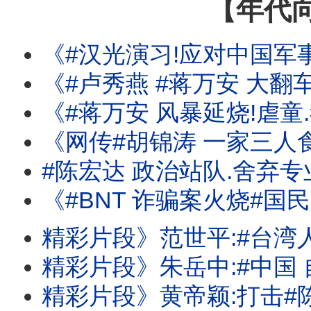
【年代
《#汉光演习!应对中国军事行动!击破中共锁台意图! #日本 防卫白皮书
《#卢秀燕 #蒋万安 大翻车!#蓝 #白 冻删#无人机 预算!扼
《#蒋万安 风暴延烧!虐童.毒油.倒阁.BNT!昔喊:相
《网传#胡锦涛 一家三人食物中毒身亡!#李尚福 .#魏
#陈宏达 政治站队.舍弃专
《#BNT 诈骗案火烧#国民党 #民众党 ! #蒋万安 昔喊:相信慈济?还是#民进党 ? 
精彩片段》范世平:#台湾人 有义务要求
精彩片段》朱岳中:#中国 自己装后门
精彩片段》黄帝颖:打击#陈时中 的人应