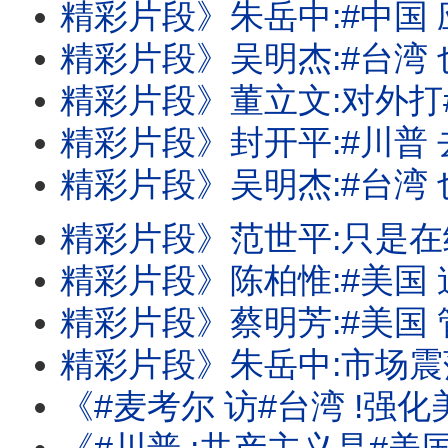
精彩片段》朱岳中:#中国 应该没那么
精彩片段》吴明杰:#台湾 也有反斩首
精彩片段》董立文:对外打#中国 .对内打
精彩片段》封开平:#川普 去中化有
精彩片段》吴明杰:#台湾 也全面在加速A
精彩片段》范世平:只是在给#中国 振奋
精彩片段》陈柏惟:#美国 迫切关心#台湾
精彩片段》蔡明芳:#美国 管制持续.#台湾 
精彩片段》朱岳中:市场震荡还会再持续
《#麦考尔 访#台湾 !强化美台国安合作!#汉光演习 应对#中国 的军事行动