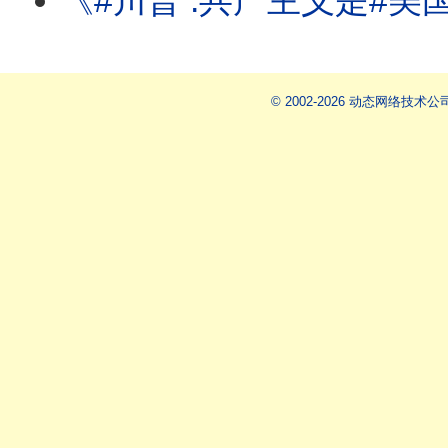
《#川普 :共产主义是#美国 最大威胁!#苏姿丰 :AMD的AI需求强劲! #
© 2002-2026 动态网络技术公