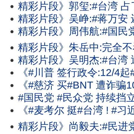
精彩片段》郭玺:#台湾 占了很重要的
精彩片段》吴峥:#蒋万安 还在喂食公众
精彩片段》周伟航:#国民党 现在承受很
精彩片段》朱岳中:完全不看好#马斯克 的
精彩片段》吴明杰:#台湾 迅速进入立
《#川普 签行政令:12/4起#多晶矽 课15%关税! #苹果 出货卡关!卡在#记忆体
《#慈济 买#BNT 遭诈骗10亿!火烧#国民党 #民众党 !#蒋
#国民党 #民众党 持续挡
《#麦考尔 挺#台湾 ! #习近平 国师:#台湾 没有下一次的选举! #川
精彩片段》尚毅夫:#民进党 对立法院是