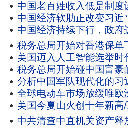
中国老百姓收入低是制度设计的结果/王剑每日观察 #sh
中国经济软肋正改变习近平对外政策/川普政府退关税一千
中国经济持续下行，政府边烧
税务总局开始对香港保单下
美国迈入人工智能选举时代
税务总局开始碰中国富豪的香港保单 香港不再安全/美国
分析中国军队现代化的习近平愿
全球电动车市场放缓唯欧洲逆势爆发/王剑每日观察 #sh
美国今夏山火创十年新高/王剑每日观察 #short
中共清查中直机关资产释放哪些信号/王剑每日观察 #sh