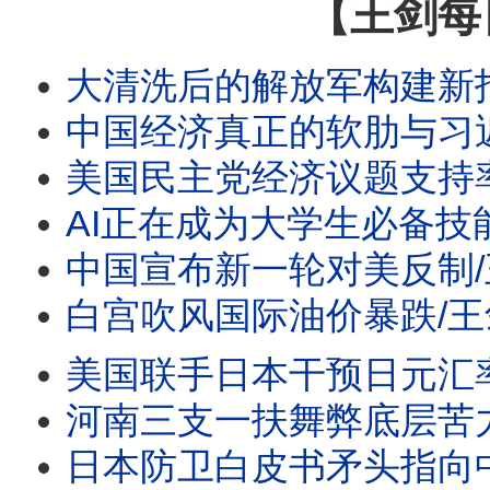
【王剑每
大清洗后的解放军构建新指挥系统/航空公司抵制ICE登机口抓人/再
中国经济真正的软肋与习近平
美国民主党经济议题支持率首超共和党/王剑每日观察 #sh
AI正在成为大学生必备技能/王剑每日观察 #sho
中国宣布新一轮对美反制/王剑每日观察/20260805 #
白宫吹风国际油价暴跌/王剑每日观察/20260805 #
美国联手日本干预日元汇率的用意/王剑每日观察/2026080
河南三支一扶舞弊底层苦力岗都要抢/王剑每日观察 #sh
日本防卫白皮书矛头指向中国//王剑每日观察 #sho