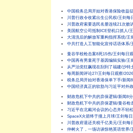
中国税务总局开始对香港保险收益征税/王剑每日观察
川普行政令收紧出生公民权/王剑每日观察 #shor
川普政府索要选民名册连续21次败诉/王剑每日观察
美国航空公司抵制ICE登机口抓人/王剑每日观察 #
大清洗后的解放军重构指挥系统/王剑每日观察 #s
中共打造人工智能化宣传话语体系/王剑每日观察 #
曼谷学校枪击案8死15伤/王剑每日观察 #short
中国再有男童死于基因编辑实验/王剑每日观察 #sho
从严治党狂飙现在刮到了福建/沙特土
每周新闻评论27/王剑每日观察/2026
税务总局开始对香港保单下手/新闻8
中国经济真正的软肋与习近平对外政
财政危机下中共的弃保逻辑/新闻8分
财政危机下中共的弃保逻辑/曼谷枪击案
习近平在北戴河会议的心态并不轻松
SpaceX火箭终于撞上月球/王剑每日观察/20260
川普政府退还关税千亿美元/王剑每日观察 #shor
仲树火了，一场访谈惊艳英语世界/王剑每日观察 #