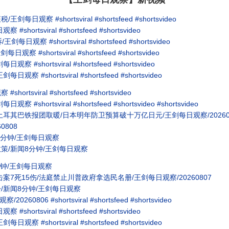
 #shortsviral #shortsfeed #shortsvideo
tsviral #shortsfeed #shortsvideo
 #shortsviral #shortsfeed #shortsvideo
shortsviral #shortsfeed #shortsvideo
hortsviral #shortsfeed #shortsvideo
shortsviral #shortsfeed #shortsvideo
sviral #shortsfeed #shortsvideo
rtsviral #shortsfeed #shortsvideo #shortsvideo
耳其巴铁报团取暖/日本明年防卫预算破十万亿日元/王剑每日观察/20260
0808
分钟/王剑每日观察
策/新闻8分钟/王剑每日观察
钟/王剑每日观察
7死15伤/法庭禁止川普政府拿选民名册/王剑每日观察/20260807
/新闻8分钟/王剑每日观察
806 #shortsviral #shortsfeed #shortsvideo
tsviral #shortsfeed #shortsvideo
shortsviral #shortsfeed #shortsvideo