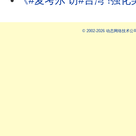
《#麦考尔 访#台湾 !强化美台国安合作!#汉光演习 应对#中国 的军事行动
© 2002-2026 动态网络技术公