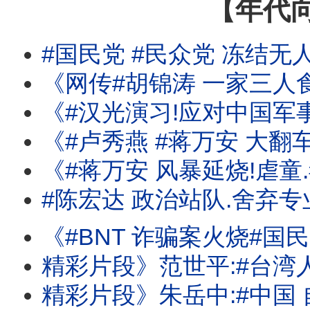
【年代
#国民党 #民众党 冻结无
《网传#胡锦涛 一家三人食物中毒身亡!#李尚福 .#魏
《#汉光演习!应对中国军事行动!击破中共锁台意图! #日本 防卫白皮书
《#卢秀燕 #蒋万安 大翻车!#蓝 #白 冻删#无人机 预算!扼
《#蒋万安 风暴延烧!虐童.毒油.倒阁.BNT!昔喊:相
#陈宏达 政治站队.舍弃专
《#BNT 诈骗案火烧#国民党 #民众党 ! #蒋万安 昔喊:相信慈济?还是#民进党 ? 
精彩片段》范世平:#台湾人 有义务要求
精彩片段》朱岳中:#中国 自己装后门