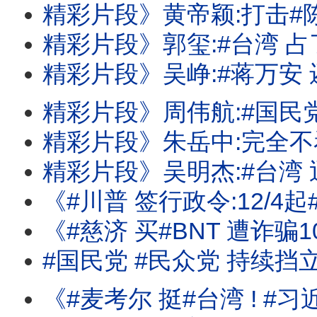
精彩片段》黄帝颖:打击#陈时中 的人应
精彩片段》郭玺:#台湾 占了很重要的
精彩片段》吴峥:#蒋万安 还在喂食公众
精彩片段》周伟航:#国民党 现在承受很
精彩片段》朱岳中:完全不看好#马斯克 的
精彩片段》吴明杰:#台湾 迅速进入立
《#川普 签行政令:12/4起#多晶矽 课15%关税! #苹果 出货卡关!卡在#记忆体
《#慈济 买#BNT 遭诈骗10亿!火烧#国民党 #民众党 !#蒋
#国民党 #民众党 持续挡
《#麦考尔 挺#台湾 ! #习近平 国师:#台湾 没有下一次的选举! #川