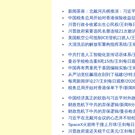
新闻茶座：北戴河兵棋推演：习近平连任
中国税务总局开始对香港保险收益征税/王剑每日观察
川普行政令收紧出生公民权/王剑每日观察 #shor
川普政府索要选民名册连续21次败诉/王剑每日观察
美国航空公司抵制ICE登机口抓人/王剑每日观察 #
大清洗后的解放军重构指挥系统/王剑每日观察 #s
中共打造人工智能化宣传话语体系/王剑每日观察 #
曼谷学校枪击案8死15伤/王剑每日观察 #short
中国再有男童死于基因编辑实验/王剑每日观察 #sho
从严治党狂飙现在刮到了福建/沙特土
每周新闻评论27/王剑每日观察/2026
税务总局开始对香港保单下手/新闻8
中国经济真正的软肋与习近平对外政
财政危机下中共的弃保逻辑/新闻8分
财政危机下中共的弃保逻辑/曼谷枪击案
习近平在北戴河会议的心态并不轻松
SpaceX火箭终于撞上月球/王剑每日观察/20260
川普政府退还关税千亿美元/王剑每日观察 #shor