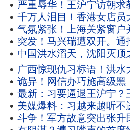
严重辱华！王沪宁访朝求教世袭制？遭金正恩公开羞辱！这名政治局委员
千万人泪目！香港女店员大义凛然，涉习禁书一夜畅销！川普突然发表电视讲
气氛紧张！上海关紧窗户并锁住，只因他彻底违背。盛传王岐山遭软禁！
突发！马兴瑞遭双开。通报证实：他没反习！重点权色交易。全网追问
中国洪水滔天，沈阳灭顶之灾！中南海无所谓。民众自备秘密武器上
广西惊现仇习标语！洪水大火风灾，中国人遭遇权力傲慢！中南海只剩一纸
诡异！网信办巧施高级黑，透露他两个新绰号。中国网红被捕，只因有人
最新：习要逼退王沪宁？王副手突然被失踪！国安部副部长空降外交部
美媒爆料：习越来越听不进任何声音。派毒贩跨境攻击媒体人，国台办认了！福建
斗争！军方故意突出张升民，直接杠上蔡奇！广西当局偷偷泄洪，民众