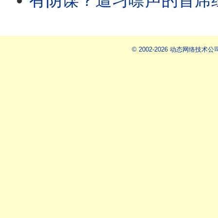
有阴谋？遭习噤声的首席经济学家突然离世！中共派毒贩到台湾
© 2002-2026 动态网络技术公