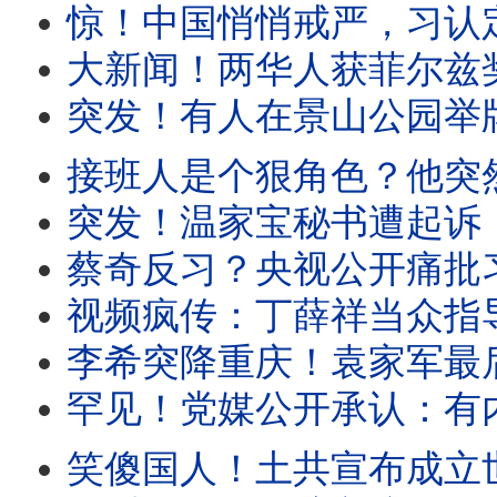
惊！中国悄悄戒严，习认定要出事？诡异！王岐山特殊亮相。李鸿
大新闻！两华人获菲尔兹奖，致命打脸土共！他正在看恋爱小说，她曾在北大苦苦挣扎。党媒
突发！有人在景山公园举牌，公开支持丁薛祥出任总书记。长春市委书记公开挑战中南海：经
接班人是个狠角色？他突然发飙：谁不用谁就是叛徒！海归高官正要演讲，突遭
突发！温家宝秘书遭起诉，罪名稀奇。胡舒立压力大，被迫切割王岐山。共
蔡奇反习？央视公开痛批习政策！内部爆猛料：大上海淹没，祸起下水道被堵
视频疯传：丁薛祥当众指导习！上海女当面对习表不屑。大上海淹没，习大谈马桶
李希突降重庆！袁家军最后亮相？他该立马叛逃。将有大事发生？深圳突然升级安
罕见！党媒公开承认：有内线爆料高层权力斗争。上海突变水城，半个中国泡汤。
笑傻国人！土共宣布成立世界人工智能组织， 29国名单曝光，股市暴跌！上海人怒骂土