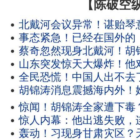
【陈破空
北戴河会议异常！谌贻琴意外缺席，为彭丽媛腾位？香港出大事：
事态紧急！已经在国外的，千万别回去！回国就完蛋：遭强制放弃外国身份。体制内
蔡奇忽然现身北戴河！胡锦涛消息是习派故意放风？意在恐吓！传秦
山东突发惊天大爆炸！他对连任没把握？突然喊打黑一年，直到明年21大！
全民恐慌！中国人出不去了，也回不去了！新规把中国变成
胡锦涛消息震撼海内外！她否认发布，但未否认传言！五中全会：要把王岐山
惊闻！胡锦涛全家遭下毒？全网疯传。习召集政治局开会，六个字
惊人内幕：他出逃失败，连累多名政治局委员！境外势力打入了
轰动！习现身甘肃灾区？天津突然军管！建高墙围堵全市、堵死出海口。中共紧