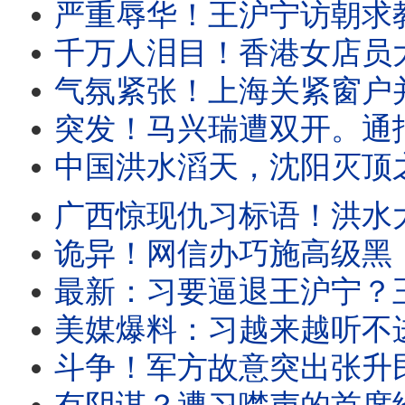
严重辱华！王沪宁访朝求教世袭制？遭金正恩公开羞辱！这名政治局委员
千万人泪目！香港女店员大义凛然，涉习禁书一夜畅销！川普突然发表电视讲
气氛紧张！上海关紧窗户并锁住，只因他彻底违背。盛传王岐山遭软禁！
突发！马兴瑞遭双开。通报证实：他没反习！重点权色交易。全网追问
中国洪水滔天，沈阳灭顶之灾！中南海无所谓。民众自备秘密武器上
广西惊现仇习标语！洪水大火风灾，中国人遭遇权力傲慢！中南海只剩一纸
诡异！网信办巧施高级黑，透露他两个新绰号。中国网红被捕，只因有人
最新：习要逼退王沪宁？王副手突然被失踪！国安部副部长空降外交部
美媒爆料：习越来越听不进任何声音。派毒贩跨境攻击媒体人，国台办认了！福建
斗争！军方故意突出张升民，直接杠上蔡奇！广西当局偷偷泄洪，民众