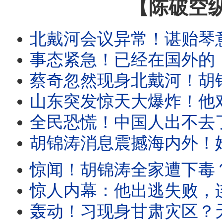
【陈破空
北戴河会议异常！谌贻琴意外缺席，为彭丽媛腾位？香港出大事：
事态紧急！已经在国外的，千万别回去！回国就完蛋：遭强制放弃外国身份。体制内
蔡奇忽然现身北戴河！胡锦涛消息是习派故意放风？意在恐吓！传秦
山东突发惊天大爆炸！他对连任没把握？突然喊打黑一年，直到明年21大！
全民恐慌！中国人出不去了，也回不去了！新规把中国变成
胡锦涛消息震撼海内外！她否认发布，但未否认传言！五中全会：要把王岐山
惊闻！胡锦涛全家遭下毒？全网疯传。习召集政治局开会，六个字
惊人内幕：他出逃失败，连累多名政治局委员！境外势力打入了
轰动！习现身甘肃灾区？天津突然军管！建高墙围堵全市、堵死出海口。中共紧