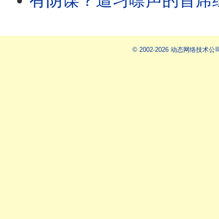
有阴谋？遭习噤声的首席经济学家突然离世！中共派毒贩到台湾
© 2002-2026 动态网络技术公