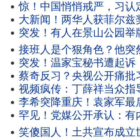
惊！中国悄悄戒严，习认定要出事？诡异！王岐山特殊亮相。李鸿
大新闻！两华人获菲尔兹奖，致命打脸土共！他正在看恋爱小说，她曾在北大苦苦挣扎。党媒
突发！有人在景山公园举牌，公开支持丁薛祥出任总书记。长春市委书记公开挑战中南海：经
接班人是个狠角色？他突然发飙：谁不用谁就是叛徒！海归高官正要演讲，突遭
突发！温家宝秘书遭起诉，罪名稀奇。胡舒立压力大，被迫切割王岐山。共
蔡奇反习？央视公开痛批习政策！内部爆猛料：大上海淹没，祸起下水道被堵
视频疯传：丁薛祥当众指导习！上海女当面对习表不屑。大上海淹没，习大谈马桶
李希突降重庆！袁家军最后亮相？他该立马叛逃。将有大事发生？深圳突然升级安
罕见！党媒公开承认：有内线爆料高层权力斗争。上海突变水城，半个中国泡汤。
笑傻国人！土共宣布成立世界人工智能组织， 29国名单曝光，股市暴跌！上海人怒骂土