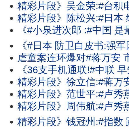
精彩片段》吴金荣:#台积电 霸主地位不是
精彩片段》陈松兴:#日本 经济看不到
《#小泉进次郎 :#中国 是最大威胁!#蒋万安 市府千疮百孔!三大#记忆体 
《#日本 防卫白皮书:强军因应#中俄 威胁!#麦考尔 :#中国 武统#台湾 不会成功!#
虐童案连环爆对#蒋万安 
《36支手机通联!#中联 早知会出事!?北市幼儿园虐童案延烧!#蒋万安 忙倒阁
精彩片段》徐立信:#蒋万安 也是一种
精彩片段》范世平:#卢秀燕 把责任完全
精彩片段》周伟航:#卢秀燕 .#蒋万安 这个牵
精彩片段》钱冠州:#指数 跟#大型股 还是