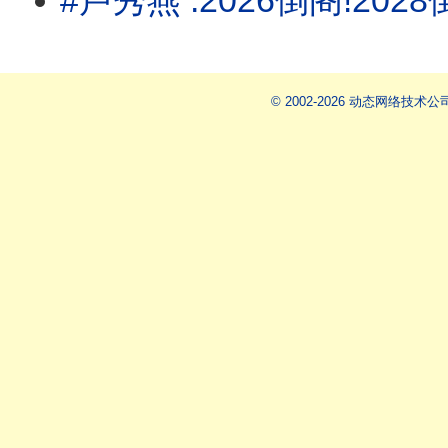
#卢秀燕 :2026倒阁!2028倒#赖清德 !#蒋万安 北市虐童延烧
© 2002-2026 动态网络技术公