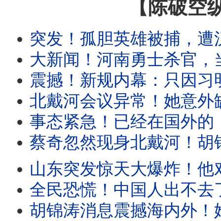
【陈破空
突发！孤胆英雄被捕，遭汉奸出卖。十万军警疲于奔命十天。网民
大新闻！河南勇士杀官，当局调集十万军警围捕，碾平所有玉米地
震撼！新规内幕：只因习明泽要回国了？共产党要改名劳动党？公职人员及
北戴河会议异常！她意外缺席，为彭丽媛腾位？香港出大事：栗战
事态紧急！已经在国外的，千万别回去！回国就完蛋：遭强制放弃外国身份。体制内
蔡奇忽然现身北戴河！胡锦涛消息是习派故意放风？意在恐吓！传秦
山东突发惊天大爆炸！他对连任没把握？突然喊打黑一年，直到明年21大！
全民恐慌！中国人出不去了，也回不去了！新规把中国变成
胡锦涛消息震撼海内外！她否认发布，但未否认传言！五中全会：要把王岐山