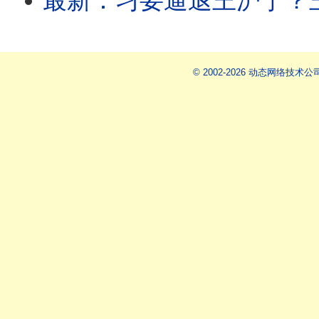
最新：习要逼退王沪宁？王副手突然被失踪！国安部副部长空降外交部
© 2002-2026 动态网络技术公