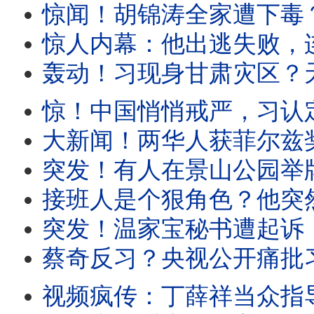
惊闻！胡锦涛全家遭下毒？全网疯传。习召集政治局开会，六个字
惊人内幕：他出逃失败，连累多名政治局委员！境外势力打入了
轰动！习现身甘肃灾区？天津突然军管！建高墙围堵全市、堵死出海口。中共紧
惊！中国悄悄戒严，习认定要出事？诡异！王岐山特殊亮相。李鸿
大新闻！两华人获菲尔兹奖，致命打脸土共！他正在看恋爱小说，她曾在北大苦苦挣扎。党媒
突发！有人在景山公园举牌，公开支持丁薛祥出任总书记。长春市委书记公开挑战中南海：经
接班人是个狠角色？他突然发飙：谁不用谁就是叛徒！海归高官正要演讲，突遭
突发！温家宝秘书遭起诉，罪名稀奇。胡舒立压力大，被迫切割王岐山。共
蔡奇反习？央视公开痛批习政策！内部爆猛料：大上海淹没，祸起下水道被堵
视频疯传：丁薛祥当众指导习！上海女当面对习表不屑。大上海淹没，习大谈马桶