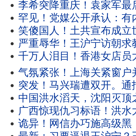
李希突降重庆！袁家军最后亮相？他该立马叛逃。将有大事发生？深圳突然升级安
罕见！党媒公开承认：有内线爆料高层权力斗争。上海突变水城，半个中国泡汤。
笑傻国人！土共宣布成立世界人工智能组织， 29国名单曝光，股市暴跌！上海人怒骂土
严重辱华！王沪宁访朝求教世袭制？遭金正恩公开羞辱！这名政治局委员
千万人泪目！香港女店员大义凛然，涉习禁书一夜畅销！川普突然发表电视讲
气氛紧张！上海关紧窗户并锁住，只因他彻底违背。盛传王岐山遭软禁！
突发！马兴瑞遭双开。通报证实：他没反习！重点权色交易。全网追问
中国洪水滔天，沈阳灭顶之灾！中南海无所谓。民众自备秘密武器上
广西惊现仇习标语！洪水大火风灾，中国人遭遇权力傲慢！中南海只剩一纸
诡异！网信办巧施高级黑，透露他两个新绰号。中国网红被捕，只因有人