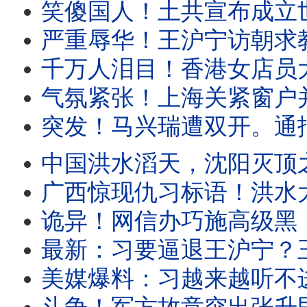
笑傻国人！土共宣布成立世界人工智能组织， 29国名单曝光，股市暴跌！上海人怒骂土
严重辱华！王沪宁访朝求教世袭制？遭金正恩公开羞辱！这名政治局委员
千万人泪目！香港女店员大义凛然，涉习禁书一夜畅销！川普突然发表电视讲
气氛紧张！上海关紧窗户并锁住，只因他彻底违背。盛传王岐山遭软禁！
突发！马兴瑞遭双开。通报证实：他没反习！重点权色交易。全网追问
中国洪水滔天，沈阳灭顶之灾！中南海无所谓。民众自备秘密武器上
广西惊现仇习标语！洪水大火风灾，中国人遭遇权力傲慢！中南海只剩一纸
诡异！网信办巧施高级黑，透露他两个新绰号。中国网红被捕，只因有人
最新：习要逼退王沪宁？王副手突然被失踪！国安部副部长空降外交部
美媒爆料：习越来越听不进任何声音。派毒贩跨境攻击媒体人，国台办认了！福建