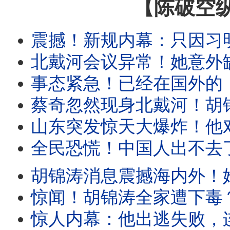
【陈破空
震撼！新规内幕：只因习明泽要回国了？共产党要改名劳动党？公职人员及
北戴河会议异常！她意外缺席，为彭丽媛腾位？香港出大事：栗战
事态紧急！已经在国外的，千万别回去！回国就完蛋：遭强制放弃外国身份。体制内
蔡奇忽然现身北戴河！胡锦涛消息是习派故意放风？意在恐吓！传秦
山东突发惊天大爆炸！他对连任没把握？突然喊打黑一年，直到明年21大！
全民恐慌！中国人出不去了，也回不去了！新规把中国变成
胡锦涛消息震撼海内外！她否认发布，但未否认传言！五中全会：要把王岐山
惊闻！胡锦涛全家遭下毒？全网疯传。习召集政治局开会，六个字
惊人内幕：他出逃失败，连累多名政治局委员！境外势力打入了