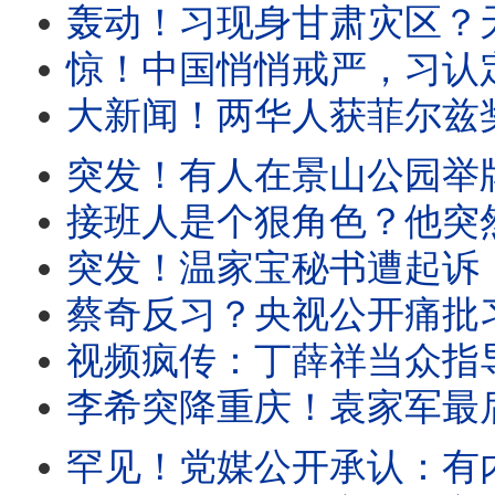
轰动！习现身甘肃灾区？天津突然军管！建高墙围堵全市、堵死出海口。中共紧
惊！中国悄悄戒严，习认定要出事？诡异！王岐山特殊亮相。李鸿
大新闻！两华人获菲尔兹奖，致命打脸土共！他正在看恋爱小说，她曾在北大苦苦挣扎。党媒
突发！有人在景山公园举牌，公开支持丁薛祥出任总书记。长春市委书记公开挑战中南海：经
接班人是个狠角色？他突然发飙：谁不用谁就是叛徒！海归高官正要演讲，突遭
突发！温家宝秘书遭起诉，罪名稀奇。胡舒立压力大，被迫切割王岐山。共
蔡奇反习？央视公开痛批习政策！内部爆猛料：大上海淹没，祸起下水道被堵
视频疯传：丁薛祥当众指导习！上海女当面对习表不屑。大上海淹没，习大谈马桶
李希突降重庆！袁家军最后亮相？他该立马叛逃。将有大事发生？深圳突然升级安
罕见！党媒公开承认：有内线爆料高层权力斗争。上海突变水城，半个中国泡汤。