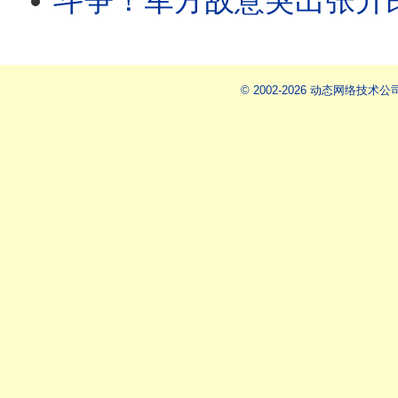
斗争！军方故意突出张升民，直接杠上蔡奇！广西当局偷偷泄洪，民众
© 2002-2026 动态网络技术公