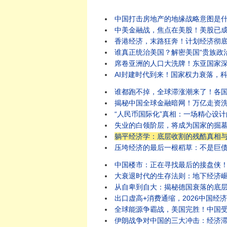
中国打击房地产的地缘战略意图是什么？
中美金融战，焦点在美股！美股已成中美
香港经济，末路狂奔！计划经济彻底搞死香
谁真正统治美国？解密美国“贵族政治”的真
席卷亚洲的人口大洗牌！东亚国家深受城
AI封建时代到来！国家权力衰落，科技公
谁都跑不掉，全球滞涨潮来了！各国命运大
揭秘中国全球金融暗网！万亿走资洗钱产业
“人民币国际化”真相：一场精心设计的中
失业的白领阶层，将成为国家的掘墓人！
躺平经济学：底层收割的残酷真相与生存
压垮经济的最后一根稻草：不是巨债，而
中国楼市：正在寻找最后的接盘侠！谁将成
大衰退时代的生存法则：地下经济崛起，哪
从自卑到自大：揭秘德国衰落的底层历史
出口虚高+消费通缩，2026中国经济分
全球能源争霸战，美国完胜！中国受制于人
伊朗战争对中国的三大冲击：经济滞涨、