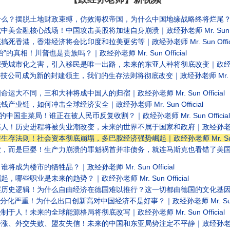
摆脱土地财政束缚，仿效海权帝国，为什么中国地缘战略终将烂尾？｜政经孙老师 
金融核心战场！中国攻击美股将加速自身崩溃｜政经孙老师 Mr. Sun Offi
港，香港经济将会比印度和拉美更劣等｜政经孙老师 Mr. Sun Offici
相！川普也是贵族吗？｜政经孙老师 Mr. Sun Official
市化之害，引入移民是唯一出路，未来的东亚人种将彻底改变｜政经孙老师 Mr.
司成为新的封建领主，我们的生存法则将彻底改变｜政经孙老师 Mr. Sun O
不同，三和大神将成中国人的归宿｜政经孙老师 Mr. Sun Official
链，如何冲击全球经济安全｜政经孙老师 Mr. Sun Official
国韭菜局！谁正在被人民币反复收割？｜政经孙老师 Mr. Sun Official
历史进程将被失业潮改变，未来的世界不属于国家和政府｜政经孙老师 Mr. Su
法则！社会资本彻底崩塌，多巴胺经济强势崛起｜政经孙老师 Mr. Sun Of
是巨婴！生产力崩溃的罪魁祸首并非债务，就连马斯克也看错了美国经济的问题｜政经
为楼市的牺牲品？｜政经孙老师 Mr. Sun Official
些职业是未来的趋势？｜政经孙老师 Mr. Sun Official
逻辑！为什么自由经济在德国难以推行？这一切都由德国的文化基因决定｜政经孙老
化严重！为什么出口创新高对中国经济不是好事？｜政经孙老师 Mr. Sun Of
！未来的全球能源格局将彻底改写｜政经孙老师 Mr. Sun Official
外交失败、盟友失信！未来的中国和东亚局势注定不平静｜政经孙老师 Mr. Su