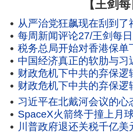
【王剑每
从严治党狂飙现在刮到了福建/沙特土耳其巴铁报团取暖
每周新闻评论27/王剑每日观察
税务总局开始对香港保单下
中国经济真正的软肋与习近平
财政危机下中共的弃保逻辑
财政危机下中共的弃保逻辑/曼谷枪击案7死15伤
习近平在北戴河会议的心态并
SpaceX火箭终于撞上月球/王剑每日观察/20260806
川普政府退还关税千亿美元/王剑每日观察 #shor