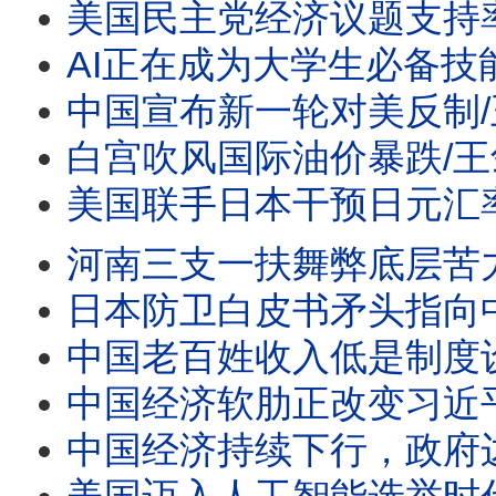
美国民主党经济议题支持率首超共和党/王剑每日观察 #sh
AI正在成为大学生必备技能/王剑每日观察 #sho
中国宣布新一轮对美反制/王剑每日观察/20260805 #
白宫吹风国际油价暴跌/王剑每日观察/20260805 #
美国联手日本干预日元汇率的用意/王剑每日观察/2026080
河南三支一扶舞弊底层苦力岗都要抢/王剑每日观察 #sh
日本防卫白皮书矛头指向中国//王剑每日观察 #sho
中国老百姓收入低是制度设计的结果/王剑每日观察 #sh
中国经济软肋正改变习近平对外政策/川普政府退关税一千
中国经济持续下行，政府边烧