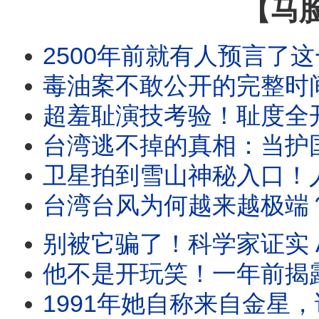
【马
2500年前就有人预言了这一切！直到
毒油案不敢公开的完整时间线
超羞耻演技考验！耻度全开 
台湾逃不掉的真相：当护国神山遇上 A
卫星拍到雪山神秘入口！人类不该找到这扇门
台湾台风为何越来越极端？揭开20
别被它骗了！科学家证实 AI 正在
他不是开玩笑！一年前揭露的“2026
1991年她自称来自金星，说出6个禁忌预言