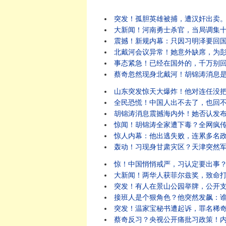
突发！孤胆英雄被捕，遭汉奸出卖。十万军警疲
大新闻！河南勇士杀官，当局调集
震撼！新规内幕：只因习明泽要回国了？
北戴河会议异常！她意外缺席，为
事态紧急！已经在国外的，千万别回去！回国
蔡奇忽然现身北戴河！胡锦涛消息是
山东突发惊天大爆炸！他对连任没把握？突
全民恐慌！中国人出不去了，也回
胡锦涛消息震撼海内外！她否认发布，但
惊闻！胡锦涛全家遭下毒？全网疯
惊人内幕：他出逃失败，连累多名
轰动！习现身甘肃灾区？天津突然军管！建
惊！中国悄悄戒严，习认定要出事
大新闻！两华人获菲尔兹奖，致命打脸土共！他正
突发！有人在景山公园举牌，公开支持丁薛祥出任
接班人是个狠角色？他突然发飙：谁不用谁
突发！温家宝秘书遭起诉，罪名稀奇。胡
蔡奇反习？央视公开痛批习政策！内部爆猛