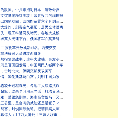
反制。直播：美东时间8月9日早9、中港台晚9
丽文突遭老粉红围攻！亲共投共的现世报
回国即留置六个月到三年。党内叛逃潮汹涌
发大爆炸，剧毒空气蔓延，居民全体逃离
大规模收缴护照。外资火速撤离，不惜赔本走人
人光速下台。俄国将军在莫斯科遭炸死
罪名。西安突变汪洋泽国。有人指明方向？
。非法移民大举进攻西班牙
串大逮捕。突发令闭关锁国！一切为连任铺路
被问是否回国发展，中国网民齐喊两个字
力，击垮北大。伊朗突然反攻美军
列明中国为敌国，与俄国同。同川普相谈甚欢
视霸凌全过程曝光。各地工人堵路抗议
突发泥石流，活埋无数。福建讨薪人报复，烧掉57亿
罪名。海归高官命运：有去无回！中国女渗透北约被捕
还是活靶子？中俄为伊朗提供武器，川普妙答
航道。把菲律宾人画成猴子，王毅这样解释
淹死！三峡大坝重大险情遭隐瞒，官员逃离