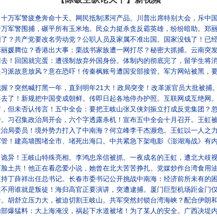
惫奔命十天。网民抵制漯河产品。川普出席特别大会，斥中国为敌国。中共毒招对日本，遭致命
十万军警围捕，碾平所有玉米地。民众力挺杀贪反霸英雄，纷纷暗助。郑
共产党要改名劳动党？公职人员及家属不准出国。国家没钱了！已经出国的劝回，
彭丽媛腾位？香港出大事：栗战书家族遭一网打尽？秘密大抓捕。云南突
就完蛋：遭强制放弃外国身份。体制内的彻底完了，留学生将消失，理工科遭两头堵死。各地
习派故意放风？意在恐吓！传秦枫账号遭国安部接管。军方网站被黑，要求某
然喊打黑一年，直到明年21大！政局突变！改革派官员大批被捕。主张改革开放成新
不去了！新规把中国变成朝鲜。传即日起各地停办护照。互联网成互绝网
未否认传言！五中全会：要把王岐山张又侠刘振立打成反党集团？忽然报复栗战书，连
传。习召集政治局开会，六个字透露杀机！宣布五中全会十月召开。王虹
政治局委员！境外势力打入了中南海？何立峰李干杰濒危。王虹以一人之
高墙围堵全市、堵死出海口。中共紧急下架电影《澎湖海战》有内情。泽伦斯基访白宫，
？诡异！王岐山特殊亮相。李鸿忠亲信被抓。一夜成名的王虹，遭北大歧
在看恋爱小说，她曾在北大苦苦挣扎。党媒炒作台湾食用油超标，结果？习用三句话，打垮义乌人。甘肃
总书记。长春市委书记公开挑战中南海：经济前所未有的困难！遭紧急删除。海南高官落马，又有离奇新
就是叛徒！海归高官正要演讲，突遭逮捕。厦门巨型机场距金门仅三公里，是台湾的威胁
舒立压力大，被迫切割王岐山。共军突然封锁台湾海峡？配合伊朗和胡塞，封锁国际
料：大上海淹没，祸起下水道被堵！为了某人的安全。广西决堤内幕惊人：1.7万人