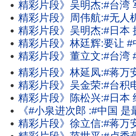
精彩片段》吴明杰:#台湾 军方也应该
精彩片段》周伟航:#无人机 审议可能要到9
精彩片段》吴明杰:#日本 拥有反击#中国
精彩片段》林廷辉:要让 #中国 根本就
精彩片段》董立文:#台湾 #美国 军事合作关
精彩片段》林延凤:#蒋万安 完全没有财
精彩片段》吴金荣:#台积电 霸主地位不是
精彩片段》陈松兴:#日本 经济看不到
《#小泉进次郎 :#中国 是最大威胁!#蒋万安 市府千疮百孔!三大#记忆体 
精彩片段》徐立信:#蒋万安 也是一种