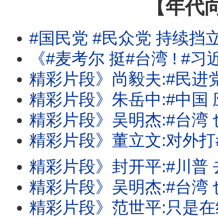
【年代
#国民党 #民众党 持续挡
《#麦考尔 挺#台湾 ! #习近平 国师:#台湾 没有下一次的选举! #川
精彩片段》尚毅夫:#民进党 对立法院是
精彩片段》朱岳中:#中国 应该没那么
精彩片段》吴明杰:#台湾 也有反斩首
精彩片段》董立文:对外打#中国 .对内打
精彩片段》封开平:#川普 去中化有
精彩片段》吴明杰:#台湾 也全面在加速A
精彩片段》范世平:只是在给#中国 振奋