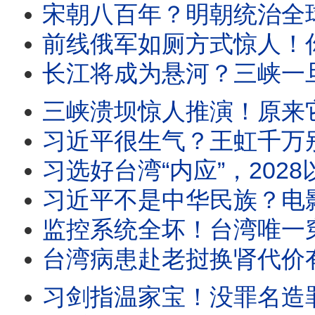
宋朝八百年？明朝统治全球？中国抖音疯传奇谈怪论！背后有阴谋？如何看待中共的“
前线俄军如厕方式惊人！你绝想不到；当兵有什么好，中共军队招兵出现困难，发生什么？中国超低价
长江将成为悬河？三峡一旦垮掉，最严重的不止是洪水，还有巨量泥沙喷出，诸多水道、湖泊堵塞
三峡溃坝惊人推演！原来它是长江23年地质大便秘的元凶，20.8亿流体砂浆会砸扁宜昌、填
习近平很生气？王虹千万别回国！小粉红对王虹衣装都口诛笔伐，因为买贵了！英文受访就是忘
习选好台湾“内应”，2028以武力支持？！中共正在教伊朗剪断海底电缆，其实中东和台
习近平不是中华民族？电影《澎湖海战》带来了习近平统治合法性问题；习近
监控系统全坏！台湾唯一穿甲弹材料工厂负责人遭虐S；台湾民意：不单纯！菲尔兹奖得主邓煜、王
台湾病患赴老挝换肾代价有多大？台媒对话地下移植公司：18万美元、术后照护断链，假冒医
习剑指温家宝！没罪名造罪名？ 抓了秘书、屈打成招？温家进入射程；中共