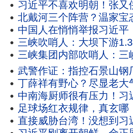
习近平不喜欢明朝！张又侠跟袁崇焕也太像！《澎湖海战》踩了大坑
北戴河三个阵营？温家宝态度强硬！胡锦涛透露复仇动机？三峡集团泄密案，再抓一人！
中国人在悄悄举报习近平！？公安还受理！清华教授关于中国水库的神评论，再次走红！广西
三峡吹哨人：大坝下游1.32亿人有危险？万亿水利拨款被贪污！三峡是重力坝，真
三峡集团内部吹哨人：三峡大坝多处渗水？中共瞬间溃坝内部模拟被泄，目吹哨人被带走！纽约法
武警作证：指控石景山钢厂罪恶！谷爱凌纵身一跃的钢厂，竟掩盖著361位生命的悲
丁薛祥有野心？尽显老大气场，给习近平下指导棋！菲律宾发了习图片，大陆绝不敢转！中共官员
中南海厨师很有压力！习近平和中共高层吃得不简单；国宴后厨也不易：政审、剃光头、食材封
足球场红衣规律，真玄哪！西班牙夺冠不是偶然，这场胜利是从一个训练营走出来的；决赛刚结
直接威胁台湾！没想到习近平这么坏！美伊战争来到最危险关口？川普授意全面升级打击；世界杯