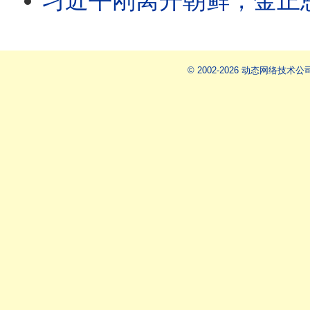
习近平刚离开朝鲜，金正恩就下密令！揭开中朝“貌合神离”的利益真相；海外爆料：中共
© 2002-2026 动态网络技术公