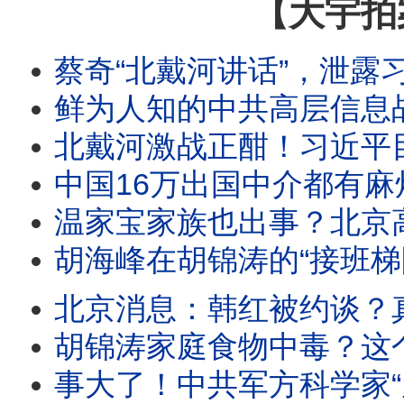
【大宇拍
蔡奇“北戴河讲话”，泄露习真实地位！外媒记者揭露北戴河特权！出入境新
鲜为人知的中共高层信息战！传言指温家宝妻子被调查，这跟温家宝什么关系？骇客攻入中共军校
北戴河激战正酣！习近平目标2035？军队还没完全掌控！三峡集团外泄资料：极可能
中国16万出国中介都有麻烦？中共出入境19条新规全解析！一个地方公安都有权禁止你出国
温家宝家族也出事？北京高层怎么了！胡锦涛之死不单纯，点了习近平死穴！海内外集体整齐爆料
胡海峰在胡锦涛的“接班梯队”中！习近平会先下手为强吗？大陆疯传胡锦涛家庭食物中Du，胡海
北京消息：韩红被约谈？真正没人敢查的，是那消失的501亿！涉于朦胧案的辛奇，辛保安是他
胡锦涛家庭食物中毒？这个传言靠谱吗？..胡锦涛夫妇与儿子都近况如何，他们饮食会有这么
事大了！中共军方科学家“周育森”，在COVID爆发前1年，把病毒样本寄到美国；蒋