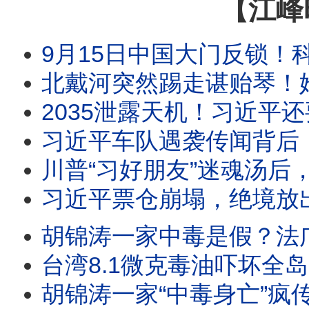
【江峰
9月15日中国大门反锁！科技人才不准出境，来去自由，中国大门永远敞开承诺成灰！美
北戴河突然踢走谌贻琴！她曾坐镇习近平730票全票大会、捧出贵州脱贫神话
2035泄露天机！习近平还要干九年？医疗承诺烂尾，武
习近平车队遇袭传闻背后：军委名单一夜消失，习近平落入权力真空？
川普“习好朋友”迷魂汤后，美军2026西太SQUAD四方合围，中共围台战略已成泡影； 美海岸巡逻艇加
习近平票仓崩塌，绝境放出胡死讯；温家宝率元老反击：再动
胡锦涛一家中毒是假？法广辟谣突遭404！习迎“汪东兴时刻”？爆蔡奇将交中办大权！河北一夜
台湾8.1微克毒油吓坏全岛，中共一看：这在中国算优质油！胡锦涛全
胡锦涛一家“中毒身亡”疯传！五中全会十月召开：习近平在台上被分权，