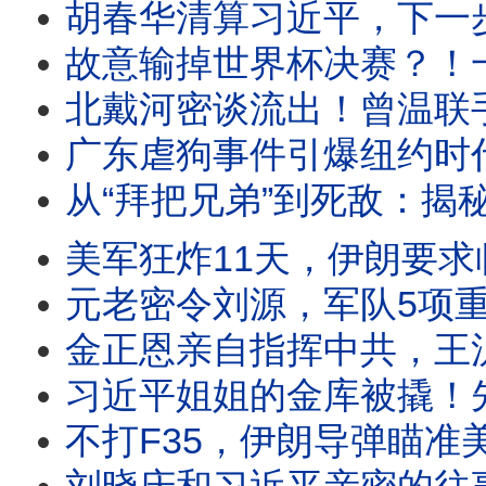
胡春华清算习近平，下一步直取总书记？李强突然抛出“财产公开”，替红
故意输掉世界杯决赛？！一夜之间成为骗子的梅西遭遇假爆料、千万请愿、全网围攻：
北戴河密谈流出！曾温联手否决，习近平惊爆“空壳人
广东虐狗事件引爆纽约时代广场，从旺旺、铁链女到防疫扑杀：中国人为何向弱者下手？互害社会与
从“拜把兄弟”到死敌：揭秘习近平与薄熙来34年恩怨，一场由“发蜜”开
美军狂炸11天，伊朗要求临时停火10天，川普拒绝！看懂魔鬼的交易：毛泽东的赞美与江青
元老密令刘源，军队5项重组；军报撤下军委主席负责制！
金正恩亲自指挥中共，王沪宁小本子做笔记 ；中国红十字会漠然
习近平姐姐的金库被撬！先缴王小洪的刀，再抄齐桥桥的账；马兴瑞双
不打F35，伊朗导弹瞄准美军人员，独裁者撬动民主国家的政治杠杆迫使川普进入两难；中共机巧完成伊朗战