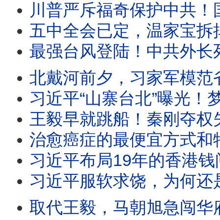
川普严斥福奇保护中共！国会惊人“百次沉默”，律师被赶出国会，听证会扯出美中“深层政府”与中共武汉实
五中全会已定，温家宝拆掉李强三张底牌；方星海落马、DeepS
最强台风登陆！中共外长死里逃生，牛田洋553名军人和大学生身亡惨剧究竟是台风还是人祸？“民族伟大
北戴河前夕，习家军模范省失守！习近平心腹中纪委委员突遭罢黜，贵州新官
习近平“山寨台北”曝光！梦里攻下总统府；美军暗鹰高超音速导弹15分钟
王毅早就跳船！秦刚夺权失败，习近平外交线变天；周恩来私生子传闻
治愈癌症的最便宜方式和特斯拉，竟然被FBI消音；川普新冠“特效药”官方不
习近平布局19年的香港钱闸易主，陈希、马兴瑞旧部遭全面清洗！党产华润遭
习近平服软求饶，为何还是下不了台？元老院正起草判词：温家宝要重判，
取代王毅，马朝旭急闯华府探雷！川习会前夜，中南海权斗与AI危机同时失控；习近平“无上限”外