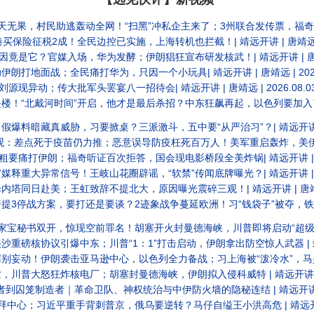
逃轰动全网！“扫黑”冲私企主来了；3州联合发传票，福奇悬了？| 靖远开讲 | 唐靖远 | 2
征税2成！全民边控已实施，上海转机也拦截！| 靖远开讲 | 唐靖远 | 2026.0
官媒入场，华为发酵；伊朗猖狂宣布研发核武！| 靖远开讲 | 唐靖远 | 2026.08.05
地面战；全民痛打华为，只因一个小玩具| 靖远开讲 | 唐靖远 | 2026.0
现异动；传大批军头罢宴八一招待会| 靖远开讲 | 唐靖远 | 2026.08.0
时间”开启，他才是最后杀招？中东狂飙再起，以色列要加入了？| 靖远开讲 | 唐靖远 | 20
真威胁，习要掀桌？三派激斗，五中要“从严治习”？| 靖远开讲 | 唐靖远 | 2026
苗仍力推；恶意误导防疫枉死百万人！美军重启轰炸，美伊战争俄乌化？| 靖远开讲 | 唐靖远 | 20
痛打伊朗；福奇听证百次拒答，国会现电影桥段全美炸锅| 靖远开讲 | 唐靖远 |
常信号！王岐山花圈辟谣，“软禁”传闻底牌曝光？| 靖远开讲 | 唐靖远 | 2026.
赴美；王虹致辞不提北大，原因曝光震碎三观！| 靖远开讲 | 唐靖远 | 2026.0
打还是要谈？2迹象战争蔓延欧洲！习“钱袋子”被夺，铁杆旧部又抓 | 靖远开讲 | 唐靖远 | 20
，惊现空前罪名！胡塞开火封曼德海峡，川普即将启动“超级史诗狂怒” | 靖远开讲 | 唐靖远 |
爆中东；川普“1：1”打击启动，伊朗拿出防空惊人武器 | 靖远开讲 | 唐靖远 | 2026
击亚马逊中心，以色列全力备战；习上海被“泼冷水”，马兴瑞手套被抓 | 靖远开讲 | 唐靖远 |
怒狂炸核电厂；胡塞封曼德海峡，伊朗拟入侵科威特 | 靖远开讲 | 唐靖远 | 202
笼制造者｜革命卫队、神权统治与中伊防火墙的隐秘连结 | 靖远开讲 | 唐靖远 |
习近平重手背刺普京，俄乌要逆转？马仔自缢王小洪高危 | 靖远开讲 | 唐靖远 | 2