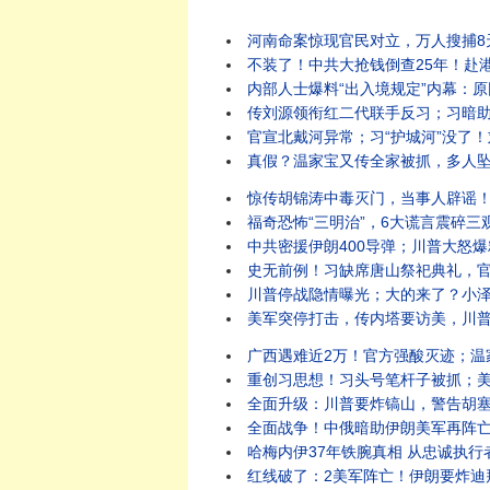
河南命案惊现官民对立，万人搜捕8天无果，村民助
不装了！中共大抢钱倒查25年！赴港买保险
内部人士爆料“出入境规定”内幕：原因竟是它？
传刘源领衔红二代联手反习；习暗助伊朗打
官宣北戴河异常；习“护城河”没了！刘源
真假？温家宝又传全家被抓，多人坠楼！“北戴河
惊传胡锦涛中毒灭门，当事人辟谣！假爆料暗藏
福奇恐怖“三明治”，6大谎言震碎三观：差点死于疫
中共密援伊朗400导弹；川普大怒爆粗要
史无前例！习缺席唐山祭祀典礼，官媒释重大异
川普停战隐情曝光；大的来了？小泽内塔同日
美军突停打击，传内塔要访美，川普提3停战方案，要
广西遇难近2万！官方强酸灭迹；温家宝秘书双开
重创习思想！习头号笔杆子被抓；美沙重磅核协议引
全面升级：川普要炸镐山，警告胡塞别妄动！伊朗袭
全面战争！中俄暗助伊朗美军再阵亡，川普大
哈梅内伊37年铁腕真相 从忠诚执行者到囚
红线破了：2美军阵亡！伊朗要炸迪拜中心；