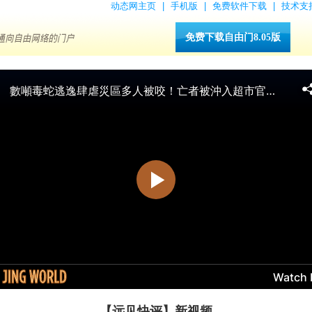
动态网主页
|
手机版
|
免费软件下载
|
技术支
免费下载自由门8.05版
【远见快评】新视频