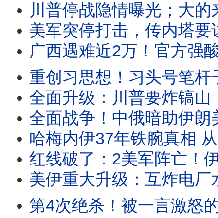
川普停战隐情曝光；大的来了？小泽内塔同日赴美；王虹致辞不提北大，原因曝光震
美军突停打击，传内塔要访美，川普提3停战方案，要打还是要谈？2迹象战争蔓延欧洲！习“钱
广西遇难近2万！官方强酸灭迹；温家宝秘书双开，惊现空前罪名！胡塞开火封曼德海峡，川
重创习思想！习头号笔杆子被抓；美沙重磅核协议引爆中东；川普“1：1”打击启动，伊朗
全面升级：川普要炸镐山，警告胡塞别妄动！伊朗袭击亚马逊中心，以色列全力备战；习上海被
全面战争！中俄暗助伊朗美军再阵亡，川普大怒狂炸核电厂；胡塞封曼德海峡，伊朗
哈梅内伊37年铁腕真相 从忠诚执行者到囚笼制造者｜革命卫队、神权统治与中
红线破了：2美军阵亡！伊朗要炸迪拜中心；习近平重手背刺普京，俄乌要逆转？马
美伊重大升级：互炸电厂水厂和桥梁！胡塞要封曼德海峡；曝马杜罗招供，70多国被颠
第4次绝杀！被一言激怒的梅西有多可怕？惊人数据曝光；庆贺横幅惹祸，阿根廷