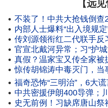
【远见
不装了！中共大抢钱倒查25年！赴港买保险征税2成！全民边控已实施，上海转机也
内部人士爆料“出入境规定”内幕：原因竟是它？官媒入场，华为发酵；伊朗猖狂宣布研发核武
传刘源领衔红二代联手反习；习暗助伊朗打地面战；全民痛打华为，只因一个
官宣北戴河异常；习“护城河”没了！刘源现异动；传大批军头罢宴八一招待会
真假？温家宝又传全家被抓，多人坠楼！“北戴河时间”开启，他才是最后杀招？中东狂飙再起
惊传胡锦涛中毒灭门，当事人辟谣！假爆料暗藏真威胁，习要掀桌？三派激斗，五中要“
福奇恐怖“三明治”，6大谎言震碎三观：差点死于疫苗仍力推；恶意误导防疫枉死百万人！美军重
中共密援伊朗400导弹；川普大怒爆粗要痛打伊朗；福奇听证百次拒答，国会现
史无前例！习缺席唐山祭祀典礼，官媒释重大异常信号！王岐山花圈辟谣，“软禁”传闻