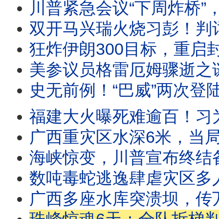
川普紧急会议“下周炸桥”，伊朗“乱咬”多国，川普曝“不更迭政权”原因；陈希
双开马兴瑞火烧习彭！判词最离奇看点居然是这？王沪宁史无前例访朝，事关习明泽接班？川普
狂炸伊朗300目标，重启封锁，川普通知国会开战！俄国沙特卷入，中东大乱将至？装尸袋250！
美参议员格雷厄姆骤逝之谜：一场疾病 还是跨国暗杀？FBI已介入 | 靖远
史无前例！“巴威”两次登陆重创浙江，温州惊现瀑布倒流！广西超市早高峰被洪水全灭，当局抓救援
福建大火曝死难逾百！习为何死活不去灾区？长征火箭首次回收，碾压马斯克
广西重灾区水深6米，当局大举“抓特务”；自媒体灾区曝惊人真相，官媒勒索灾民摆
海峡惊变，川普宣布终结备忘录；美重启打击，伊朗封锁海峡退出核武谈判；乌克兰重大利好：授
数吨毒蛇逃逸肆虐灾区多人被咬！亡者被冲入超市官方无视；习“管家”双开罪名公布；川普
广西多座水库突溃坝，传万人失联，数村庄瞬间没顶；又是人祸！3年前