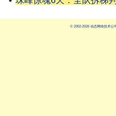
珠峰惊魂6天：全队拆梯判他死亡，他却爬著回来｜商业登山血色真相|
© 2002-2026 动态网络技术公