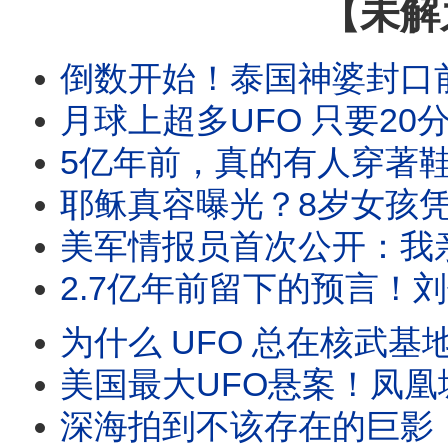
【未解
倒数开始！泰国神婆封口前的最后警告！2026年外星人强制
月球上超多UFO 只要20分钟就能飞
5亿年前，真的有人穿著鞋走在地球上吗？和恐龙并肩同行，三
耶稣真容曝光？8岁女孩凭记忆画出祂，16年后
美军情报员首次公开：我亲手驾驶过UFO！4座地球外星
2.7亿年前留下的预言！刘伯温碑记、姜子牙封神
为什么 UFO 总在核武基地上空？退役将军揭密：
美国最大UFO悬案！凤凰城之光上万人目击，
深海拍到不该存在的巨影！消失百年“海怪活体”首度