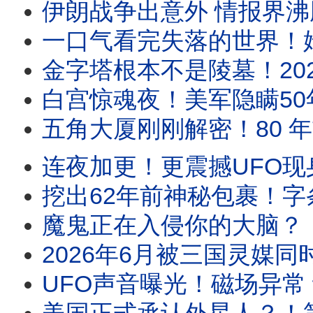
伊朗战争出意外 情报界沸腾！美F15战机飞行员披
一口气看完失落的世界！姆大陆、小矮人世界、索多玛⋯1
金字塔根本不是陵墓！2025雷达最新发现：它或
白宫惊魂夜！美军隐瞒50年的UFO黑幕：当年被全美
五角大厦刚刚解密！80 年前坠毁在
连夜加更！更震撼UFO现身美军基地敏感区 当众空中变身
挖出62年前神秘包裹！字条指定“买这匹
魔鬼正在入侵你的大脑？！美国顶级驱魔师亲口揭露的恐
2026年6月被三国灵媒同时点名！“六月风暴”全面解
UFO声音曝光！磁场异常 动物疯了！巴西农民