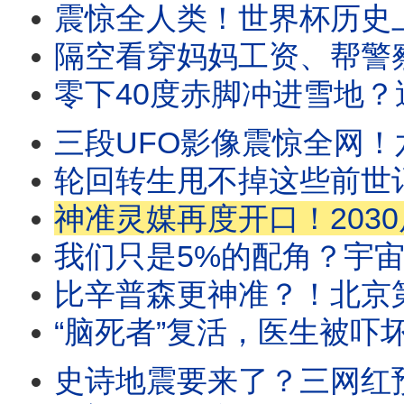
震惊全人类！世界杯历史上最邪门的5大魔咒，
隔空看穿妈妈工资、帮警察找回失物！湖
零下40度赤脚冲进雪地？迪亚特洛夫山口
三段UFO影像震惊全网！六角史前飞船｜“四不像”变形金刚｜树枝型
轮回转生甩不掉这些前世记忆！恐高偏要跳伞？狂买
神准灵媒再度开口！2030后“这个大国”将不复
我们只是5%的配角？宇宙中最大、最恐怖的隐形力量现身
比辛普森更神准？！北京第一高楼遭神秘撞击
“脑死者”复活，医生被吓坏了！
史诗地震要来了？三网红预言家同时