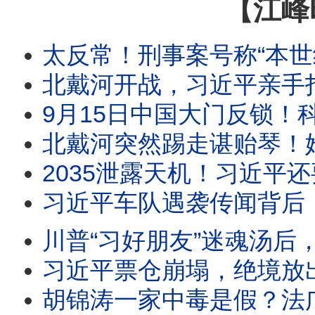
【江峰
太反常！刑事案号称“本世纪最低”却要全国扫黑？习近平突发“1年全国内斗令”！抓捕张又侠
北戴河开战，习近平亲手打造的“紫金酒窖”被砸！五中全会前元老派断习的粮草，习的29
9月15日中国大门反锁！科技人才不准出境，来去自由，中国大门永远敞开承诺成灰！美
北戴河突然踢走谌贻琴！她曾坐镇习近平730票全票大会、捧出贵州脱贫神话
2035泄露天机！习近平还要干九年？医疗承诺烂尾，武
习近平车队遇袭传闻背后：军委名单一夜消失，习近平落入权力真空？
川普“习好朋友”迷魂汤后，美军2026西太SQUAD四方合围，中共围台战略已成泡影； 美海岸巡逻艇加
习近平票仓崩塌，绝境放出胡死讯；温家宝率元老反击：再动
胡锦涛一家中毒是假？法广辟谣突遭404！习迎“汪东兴时刻”？爆蔡奇将交中办大权！河北一夜