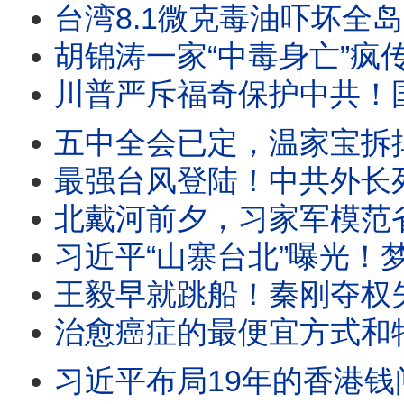
台湾8.1微克毒油吓坏全岛，中共一看：这在中国算优质油！胡锦涛全
胡锦涛一家“中毒身亡”疯传！五中全会十月召开：习近平在台上被分权，
川普严斥福奇保护中共！国会惊人“百次沉默”，律师被赶出国会，听证会扯出美中“深层政府”与中共武汉实
五中全会已定，温家宝拆掉李强三张底牌；方星海落马、DeepS
最强台风登陆！中共外长死里逃生，牛田洋553名军人和大学生身亡惨剧究竟是台风还是人祸？“民族伟大
北戴河前夕，习家军模范省失守！习近平心腹中纪委委员突遭罢黜，贵州新官
习近平“山寨台北”曝光！梦里攻下总统府；美军暗鹰高超音速导弹15分钟
王毅早就跳船！秦刚夺权失败，习近平外交线变天；周恩来私生子传闻
治愈癌症的最便宜方式和特斯拉，竟然被FBI消音；川普新冠“特效药”官方不
习近平布局19年的香港钱闸易主，陈希、马兴瑞旧部遭全面清洗！党产华润遭