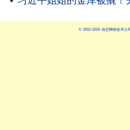
习近平姐姐的金库被撬！先缴王小洪的刀，再抄齐桥桥的账；马兴瑞双
© 2002-2026 动态网络技术公