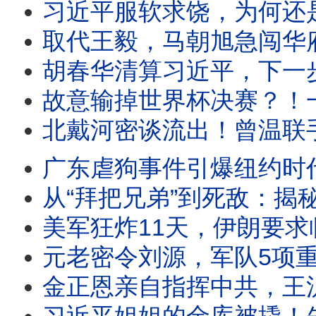
习近平服软求饶，为何还是下不了台？元老院正起草判词：温家宝要重判，
取代王毅，马朝旭急闯华府探雷！川习会前夜，中南海权斗与AI危机同时失控；习近平“无上限”外
胡春华清算习近平，下一步直取总书记？李强突然抛出“财产公开”，替红
故意输掉世界杯决赛？！一夜之间成为骗子的梅西遭遇假爆料、千万请愿、全网围攻：
北戴河密谈流出！曾温联手否决，习近平惊爆“空壳人
广东虐狗事件引爆纽约时代广场，从旺旺、铁链女到防疫扑杀：中国人为何向弱者下手？互害社会与
从“拜把兄弟”到死敌：揭秘习近平与薄熙来34年恩怨，一场由“发蜜”开
美军狂炸11天，伊朗要求临时停火10天，川普拒绝！看懂魔鬼的交易：毛泽东的赞美与江青
元老密令刘源，军队5项重组；军报撤下军委主席负责制！
金正恩亲自指挥中共，王沪宁小本子做笔记 ；中国红十字会漠然