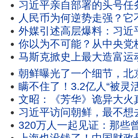
习近平亲自部署的头号任务，为何6个月又陷入
人民币为何逆势走强？它不能跌的原因，
外媒引述高层爆料：习近平正在进行一场
你以为不可能？从中央党校校长到“小组长冠
马斯克掀史上最大造富运动：SPACE X上市、“共
朝鲜曝光了一个细节，北京却
瞒不住了！3.2亿人“被灵活”：中
文昭：《芳华》诡异大火
习近平访问朝鲜，最不想去的地方还是去了，暗中
320万人一起见证：那些曾被嘲笑的预