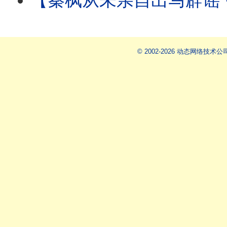
【秦枫从未亲自出马辟谣 ⋯ 辟谣论皆假借他人之手！ 】更传秦枫帐号被接管：爆料
© 2002-2026 动态网络技术公