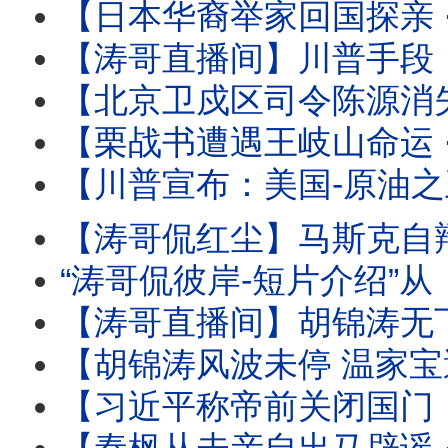
【日本华裔举家回国探亲 ⋯ 离境登机时被抓！】信不信只能由
【涛哥直播间】川普手段：再次撤回对伊朗的历史性轰炸 
【北京卫戍区司令陈源消失 ⋯ 胡温传闻骤起！】受命于蔡奇 保护习近平的禁卫
【栗战书遭遇王岐山命运 ⋯ 习近平曾庆红联手：称帝必须的！】下
【川普宣布：美国-原油之王 】炸烂对手与停火等待协议 ⋯ 推动美
【涛哥侃红尘】马斯克自辩：心无怨恨 伤口至死！ 
“涛哥侃彼岸-短片介绍”从《本能》翘腿女神到1%生死危机！莎
【涛哥直播间】胡锦涛无下文 ⋯ 习近平钓鱼可能有多大？ 北戴河-
【胡锦涛风波未停 温家宝遭满门抄斩！】习近平联手曾庆红 ⋯ 称帝
【习近平称帝前关闭国门：进出境新规！】中共国77周年前实