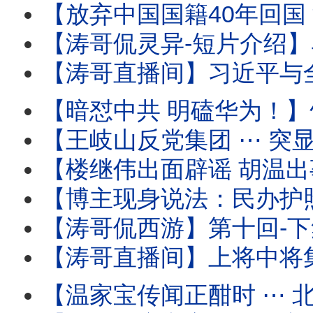
【放弃中国国籍40年回国 深圳出境 被海关审查过程全
【涛哥侃灵异-短片介绍】马斯克的特异功能：灵魂与肉身灵性式切割
【涛哥直播间】习近平与全军将领-死对头！军中无龙头无派系 
【暗怼中共 明磕华为！】竹知了 ⋯ 哇哇声不绝
【王岐山反党集团 ⋯ 突显网路！】胡锦涛举家中毒温家
【楼继伟出面辟谣 胡温出事儿传闻 ⋯ 撼动了谁？】北戴河会议进入头一
【博主现身说法：民办护照开卡！】警察开始追讨户籍 国籍 
【涛哥侃西游】第十回-下集：二将军宫门镇鬼 唐太宗地府还魂 ⋯ 阴曹地府有
【涛哥直播间】上将中将集体缺席建军99年酒会 
【温家宝传闻正酣时 ⋯ 北戴河会议开始！】与将军集体（