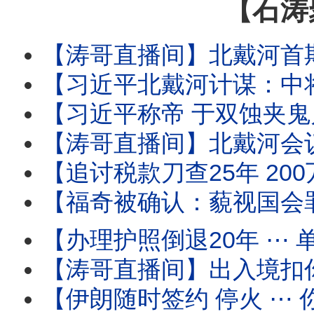
【石涛
【涛哥直播间】北戴河首期要务：中将上位填补上将
【习近平北戴河计谋：中将治军 张又侠五中全会祭旗】中少将补缺中 习近平
【习近平称帝 于双蚀夹鬼月 ⋯ 借妖魂江泽民百年纪念！】8月17日 胡锦
【涛哥直播间】北戴河会议撞上“双蚀夹鬼月”！天津大爆炸日撞上“日全蚀 ✕ 鬼门
【追讨税款刀查25年 200万富豪鬼节噩梦！】境外使用微博 微信等国
【福奇被确认：藐视国会罪成立！】参议院委员会“史
【办理护照倒退20年 ⋯ 单位介绍信！】人-税双杀瞬间到
【涛哥直播间】出入境扣你6个月至3年 ⋯ 直
【伊朗随时签约 停火 ⋯ 你信吗？】油价暴跌 股市