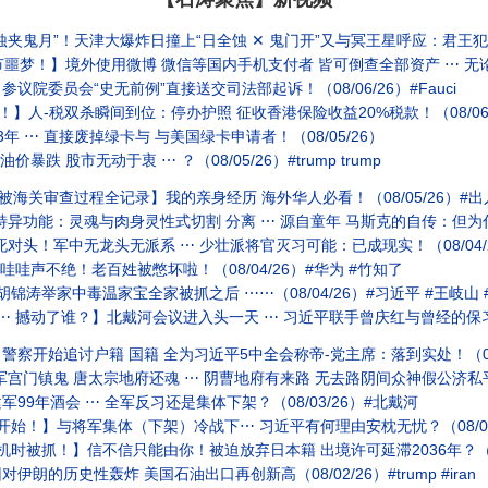
！天津大爆炸日撞上“日全蚀 ✕ 鬼门开”又与冥王星呼应：君王犯天条 集体觉醒（08/0
节噩梦！】境外使用微博 微信等国内手机支付者 皆可倒查全部资产 ⋯ 无论多
院委员会“史无前例”直接送交司法部起诉！（08/06/26）#Fauci
！】人-税双杀瞬间到位：停办护照 征收香港保险收益20%税款！（08/06
 ⋯ 直接废掉绿卡与 与美国绿卡申请者！（08/05/26）
跌 股市无动于衷 ⋯ ？（08/05/26）#trump trump
被海关审查过程全记录】我的亲身经历 海外华人必看！（08/05/26）#出
异功能：灵魂与肉身灵性式切割 分离 ⋯ 源自童年 马斯克的自传：但为什么
对头！军中无龙头无派系 ⋯ 少壮派将官灭习可能：已成现实！（08/04/2
哇哇声不绝！老百姓被憋坏啦！（08/04/26）#华为 #竹知了
锦涛举家中毒温家宝全家被抓之后 ⋯⋯（08/04/26）#习近平 #王岐山 
 撼动了谁？】北戴河会议进入头一天 ⋯ 习近平联手曾庆红与曾经的保习派：开打
察开始追讨户籍 国籍 全为习近平5中全会称帝-党主席：落到实处！（08/
 唐太宗地府还魂 ⋯ 阴曹地府有来路 无去路阴间众神假公济私平添阳寿于太宗 ⋯ 全为久
9年酒会 ⋯ 全军反习还是集体下架？（08/03/26）#北戴河
开始！】与将军集体（下架）冷战下⋯ 习近平有何理由安枕无忧？（08/03
时被抓！】信不信只能由你！被迫放弃日本籍 出境许可延滞2036年？（08
的历史性轰炸 美国石油出口再创新高（08/02/26）#trump #iran