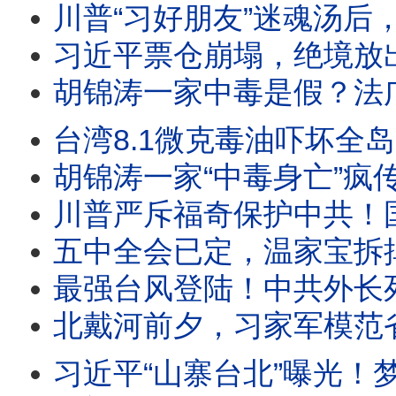
川普“习好朋友”迷魂汤后，美军2026西太SQUAD四方合围，中共围台战略已成泡影； 美海岸巡逻艇加
习近平票仓崩塌，绝境放出胡死讯；温家宝率元老反击：再动
胡锦涛一家中毒是假？法广辟谣突遭404！习迎“汪东兴时刻”？爆蔡奇将交中办大权！河北一夜
台湾8.1微克毒油吓坏全岛，中共一看：这在中国算优质油！胡锦涛全
胡锦涛一家“中毒身亡”疯传！五中全会十月召开：习近平在台上被分权，
川普严斥福奇保护中共！国会惊人“百次沉默”，律师被赶出国会，听证会扯出美中“深层政府”与中共武汉实
五中全会已定，温家宝拆掉李强三张底牌；方星海落马、DeepS
最强台风登陆！中共外长死里逃生，牛田洋553名军人和大学生身亡惨剧究竟是台风还是人祸？“民族伟大
北戴河前夕，习家军模范省失守！习近平心腹中纪委委员突遭罢黜，贵州新官
习近平“山寨台北”曝光！梦里攻下总统府；美军暗鹰高超音速导弹15分钟