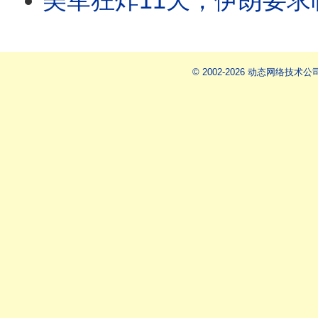
美军狂炸11天，伊朗要求临时停火10天，川普拒绝！看懂魔鬼的交易：毛泽东的赞美与江青
© 2002-2026 动态网络技术公