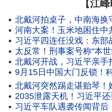
【江峰
北戴河拍桌子，中南海换守门人：西城区突换书记，蔡奇替习
河南大案！玉米地困住中共，重金悬赏无人举报反而偷偷送饭：从杨佳到夏付刚
习近平四连任没戏：东部战区提灭包计划；西部战区逼放张又
太反常！刑事案号称“本世纪最低”却要全国扫黑？习近平突发“1年全国内斗令”！抓捕张又侠
北戴河开战，习近平亲手打造的“紫金酒窖”被砸！五中全会前元老派断习的粮草，习的29
9月15日中国大门反锁！科技人才不准出境，来去自由，中国大门永远敞开承诺成灰！美
北戴河突然踢走谌贻琴！她曾坐镇习近平730票全票大会、捧出贵州脱贫神话
2035泄露天机！习近平还要干九年？医疗承诺烂尾，武
习近平车队遇袭传闻背后：军委名单一夜消失，习近平落入权力真空？