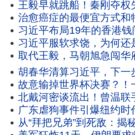
王毅早就跳船！秦刚夺权失败，习近平外交线变天；周恩来私生子传闻
治愈癌症的最便宜方式和特斯拉，竟然被FBI消音；川普新冠“特效药”官方不
习近平布局19年的香港钱闸易主，陈希、马兴瑞旧部遭全面清洗！党产华润遭
习近平服软求饶，为何还是下不了台？元老院正起草判词：温家宝要重判，
取代王毅，马朝旭急闯华府探雷！川习会前夜，中南海权斗与AI危机同时失控；习近平“无上限”外
胡春华清算习近平，下一步直取总书记？李强突然抛出“财产公开”，替红
故意输掉世界杯决赛？！一夜之间成为骗子的梅西遭遇假爆料、千万请愿、全网围攻：
北戴河密谈流出！曾温联手否决，习近平惊爆“空壳人
广东虐狗事件引爆纽约时代广场，从旺旺、铁链女到防疫扑杀：中国人为何向弱者下手？互害社会与
从“拜把兄弟”到死敌：揭秘习近平与薄熙来34年恩怨，一场由“发蜜”开